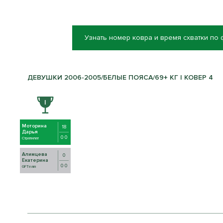
Узнать номер ковра и время схватки по
ДЕВУШКИ 2006-2005/БЕЛЫЕ ПОЯСА/69+ КГ | КОВЕР 4
Моторина
18
Дарья
0 0
Стратилат
Алимцева
0
Екатерина
0 0
GFTeam