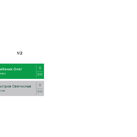
0
рибеник Олег
an BJJ
0 0
0
ыстров Святослав
Team
0 0