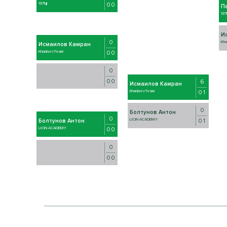
187bjj
0 0
П
187b
И
0
Kh
Исмаилов Камран
KhadaevTeam
0 0
0
0 0
6
Исмаилов Камран
KhadaevTeam
0 1
0
Болтунов Антон
0
LION ACADEMY
0 1
Болтунов Антон
LION ACADEMY
0 0
0
0 0