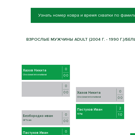
Узнать номер ковра и время схватки по фамил
ВЗРОСЛЫЕ МУЖЧИНЫ ADULT (2004 Г. - 1990 Г.)/БЕЛЫ
0
Хазов Никита
Checkmat international
0 0
0
0
0 0
Хазов Никита
Checkmat international
0 0
2
Пастухов Иван
187bjj
1 0
0
Безбородко иван
GFTeam
0 0
0
Пастухов Иван