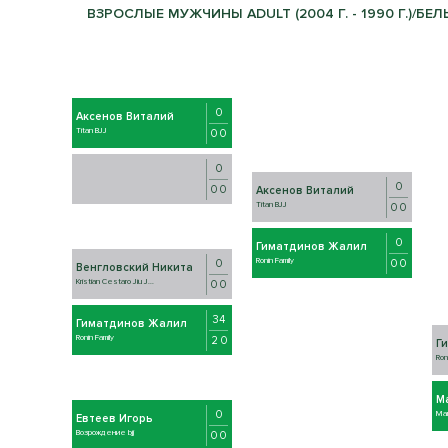
ВЗРОСЛЫЕ МУЖЧИНЫ ADULT (2004 Г. - 1990 Г.)/БЕЛЫ
0
Аксенов Виталий
Titan BJJ
0 0
0
0
0 0
Аксенов Виталий
Titan BJJ
0 0
0
Гиматдинов Жалил
Ronin Family
0 0
0
Венгловский Никита
Kristian Cestaro Jiu J...
0 0
34
Гиматдинов Жалил
Ronin Family
2 0
Г
Ron
М
0
Mar
Евтеев Игорь
Возрождение bjj
0 0