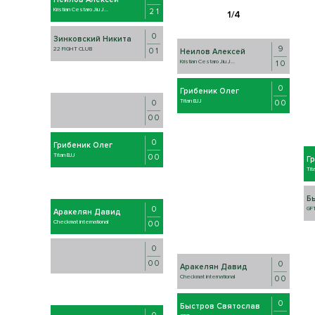
Kristian Cestaro Jiu J...
2 1
0
Зинковский Никита
9
22 FIGHT CLUB
0 1
Неилов Алексей
Kristian Cestaro Jiu J...
1 0
0
Грибеник Олег
Titan BJJ
0 0
0
0 0
0
Грибеник Олег
Titan BJJ
0 0
Г
Tit
Б
0
GF
Аракелян Давид
Checkmat international
0 0
0
0 0
0
Аракелян Давид
Checkmat international
0 0
0
Быстров Святослав