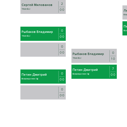
2
Сергей Милованов
Titan BJJ
0 0
Л
Kh
П
0
Воз
Рыбаков Владимир
Titan BJJ
0 0
0
0 0
0
Рыбаков Владимир
Titan BJJ
1 0
7
Петин Дмитрий
0
Возрождение bjj
0 0
Петин Дмитрий
Возрождение bjj
0 0
0
0 0