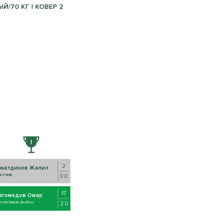
Й/70 КГ | КОВЕР 2
2
иматдинов Жалил
in Family
0 0
17
агомедов Омар
celo Garcia Jiu-Jitsu
2 0