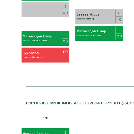
0
0 0
0
Евтеев Игорь
Возрождение bjj
1 0
2
Магомедов Омар
0
Marcelo Garcia Jiu-Jitsu
2 0
Магомедов Омар
Marcelo Garcia Jiu-Jitsu
0 0
DQ
Кумратов
Universal Fighters
ВЗРОСЛЫЕ МУЖЧИНЫ ADULT (2004 Г. - 1990 Г.)/БЕЛЫ
2
Неилов Алексей