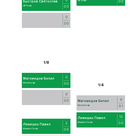
0
GFTeam
0 0
Быстров Святослав
GFTeam
0 0
0
0 0
0
Магомедов Билал
Moskow bjj
0 0
0
0
0 0
Магомедов Билал
Moskow bjj
0 1
12
Лемешко Павел
KhadaevTeam
0 0
2
Лемешко Павел
KhadaevTeam
0 0