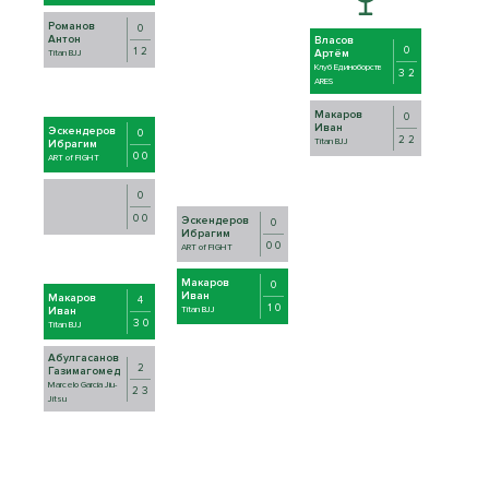
Романов
0
Антон
Власов
0
1 2
Артём
Titan BJJ
Клуб Единоборств
3 2
ARES
Макаров
0
Иван
Эскендеров
0
2 2
Titan BJJ
Ибрагим
0 0
ART of FIGHT
0
0 0
Эскендеров
0
Ибрагим
0 0
ART of FIGHT
Макаров
0
Иван
Макаров
4
1 0
Иван
Titan BJJ
3 0
Titan BJJ
Абулгасанов
2
Газимагомед
Marcelo Garcia Jiu-
2 3
Jitsu