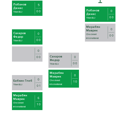
Лобанов
5
Денис
Лобанов
0
0 0
Titan BJJ
Денис
0 0
Titan BJJ
Мерабян
0
Маврик
Сахаров
0
Checkmat
0 0
Федор
international
0 0
Titan BJJ
0
Сахаров
0
0 0
Федор
0 0
Titan BJJ
Мерабян
0
Маврик
0
Checkmat
Бабкин Глеб
1 0
international
Titan BJJ
0 1
Мерабян
6
Маврик
Checkmat
1 0
international