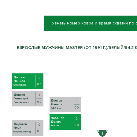
Узнать номер ковра и время схватки по
ВЗРОСЛЫЕ МУЖЧИНЫ MASTER (ОТ 1991 Г.)/БЕЛЫЙ/94.3 КГ
Долгов
3
Данила
0 0
Grill Chicken
Джикия
2
Геннадий
Долгов
0
0 0
Личный зачет
Данила
0 0
Grill Chicken
Лобанов
0
Денис
Федотов
0
0 0
Titan BJJ
Илья
0 0
Возрождение bjj