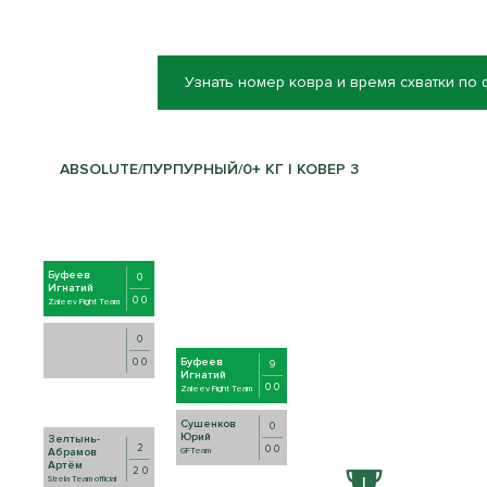
Узнать номер ковра и время схватки по
ABSOLUTE/ПУРПУРНЫЙ/0+ КГ | КОВЕР 3
Буфеев
0
Игнатий
0 0
Zaleev Fight Team
0
Буфеев
0 0
9
Игнатий
0 0
Zaleev Fight Team
Сушенков
0
Юрий
Зелтынь-
2
0 0
GFTeam
Абрамов
Артём
2 0
Strela Team official