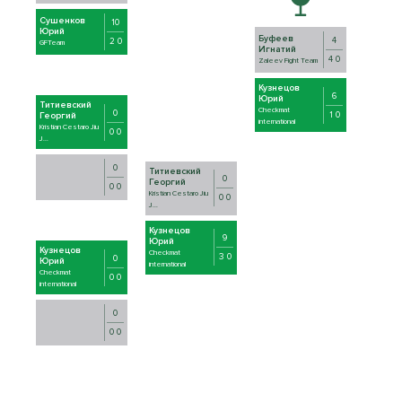
Сушенков
10
Юрий
Буфеев
4
2 0
GFTeam
Игнатий
4 0
Zaleev Fight Team
Кузнецов
6
Юрий
Титиевский
Checkmat
0
1 0
Георгий
international
Kristian Cestaro Jiu
0 0
J...
0
Титиевский
0
Георгий
0 0
Kristian Cestaro Jiu
0 0
J...
Кузнецов
9
Юрий
Кузнецов
Checkmat
3 0
0
Юрий
international
Checkmat
0 0
international
0
0 0