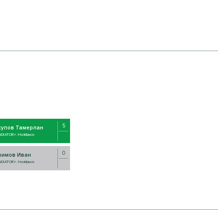
5
супов Тамерлан
DIATOR г. Ноябрьск
0
фимов Иван
DIATOR г. Ноябрьск