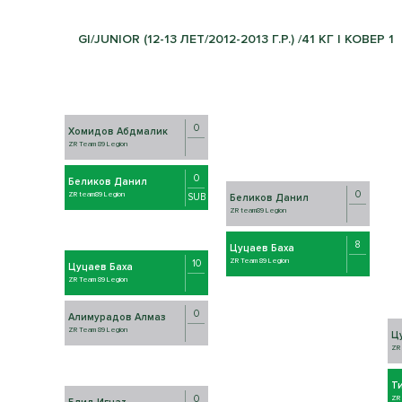
GI/JUNIOR (12-13 ЛЕТ/2012-2013 Г.Р.) /41 КГ | КОВЕР 1
0
Хомидов Абдмалик
ZR Team 89 Legion
0
Беликов Данил
0
ZR team89 Legion
SUB
Беликов Данил
ZR team89 Legion
8
Цуцаев Баха
ZR Team 89 Legion
10
Цуцаев Баха
ZR Team 89 Legion
0
Алимурадов Алмаз
ZR Team 89 Legion
Ц
ZR 
Т
0
ZR 