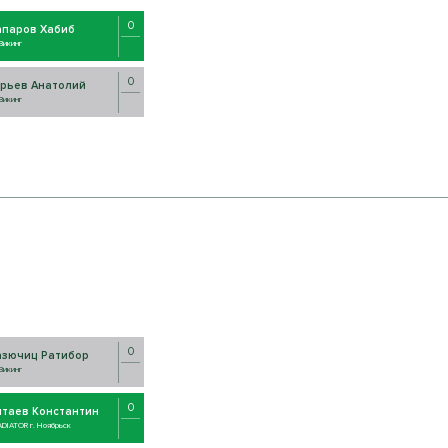
0
апаров Хабиб
Викинг
0
рьев Анатолий
Викинг
0
азючиц Ратибор
Викинг
0
итаев Константин
DIATOR г. Ноябрьск