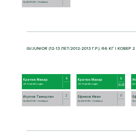
GLADIATOR г. Ноябрьск
GI/JUNIOR (12-13 ЛЕТ/2012-2013 Г.Р.) /66 КГ | КОВЕР 2
4
6
Кратюк Макар
Кратюк Макар
И
ZR Team 89 Legion
ZR Team 89 Legion
GLA
SUB
2
0
Исупов Тамерлан
Ефимов Иван
Е
GLADIATOR г. Ноябрьск
GLADIATOR г. Ноябрьск
GLA