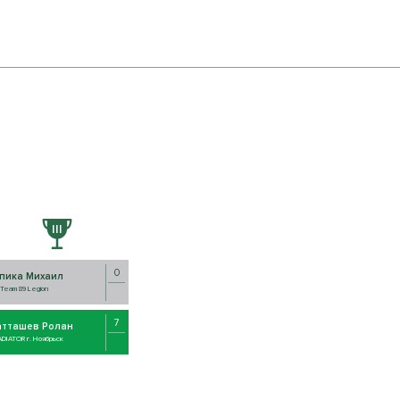
0
пика Михаил
Team 89 Legion
7
атташев Ролан
DIATOR г. Ноябрьск