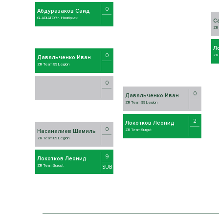
0
Абдуразаков Саид
GLADIATOR г. Ноябрьск
С
ZR 
Л
0
ZR 
Давальченко Иван
ZR Team 89 Legion
0
0
Давальченко Иван
ZR Team 89 Legion
2
Локотков Леонид
0
ZR Team Surgut
Насаналиев Шамиль
ZR Team 89 Legion
9
Локотков Леонид
ZR Team Surgut
SUB