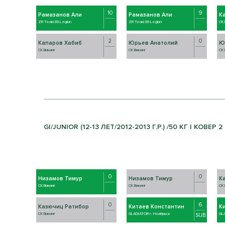
10
9
Рамазанов Али
Рамазанов Али
К
ZR Team 89 Legion
ZR Team 89 Legion
СК 
2
0
Капаров Хабиб
Юрьев Анатолий
Ю
СК Викинг
СК Викинг
СК 
GI/JUNIOR (12-13 ЛЕТ/2012-2013 Г.Р.) /50 КГ | КОВЕР 2
0
0
Низамов Тимур
Низамов Тимур
К
СК Викинг
СК Викинг
СК 
0
6
Казючиц Ратибор
Китаев Константин
К
СК Викинг
GLADIATOR г. Ноябрьск
GLA
SUB