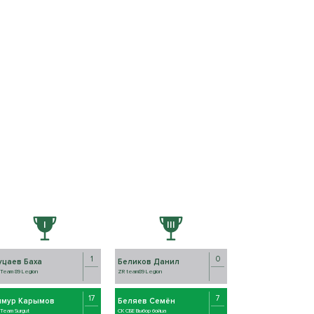
1
0
уцаев Баха
Беликов Данил
Team 89 Legion
ZR team89 Legion
17
7
имур Карымов
Беляев Семён
Team Surgut
СК СБЕ Выбор бойца