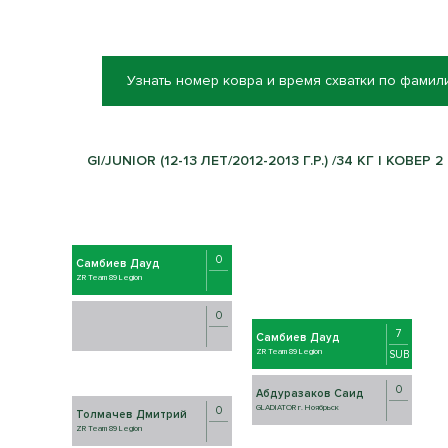
Узнать номер ковра и время схватки по фамил
GI/JUNIOR (12-13 ЛЕТ/2012-2013 Г.Р.) /34 КГ | КОВЕР 2
0
Самбиев Дауд
ZR Team 89 Legion
0
7
Самбиев Дауд
ZR Team 89 Legion
SUB
0
Абдуразаков Саид
GLADIATOR г. Ноябрьск
0
Толмачев Дмитрий
ZR Team 89 Legion