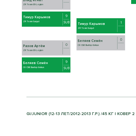
Блид Игнат
ZR Team 89 Legion
9
Тимур Карымов
ZR Team Surgut
SUB
1
Тимур Карымов
ZR Team Surgut
0
Беляев Семён
0
СК СБЕ Выбор бойца
Разов Артём
ZR Team 89 Legion
9
Беляев Семён
СК СБЕ Выбор бойца
SUB
GI/JUNIOR (12-13 ЛЕТ/2012-2013 Г.Р.) /45 КГ | КОВЕР 2