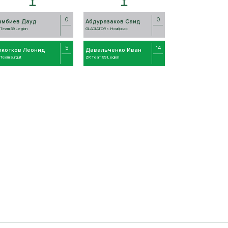
0
0
амбиев Дауд
Абдуразаков Саид
Team 89 Legion
GLADIATOR г. Ноябрьск
5
14
окотков Леонид
Давальченко Иван
Team Surgut
ZR Team 89 Legion