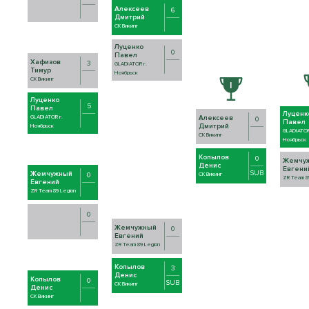
Алексеев
6
Дмитрий
СК Викинг
Луценко
0
Павел
Хафизов
3
GLADIATOR г.
Тимур
Ноябрьск
СК Викинг
Луценко
5
Павел
Луценк
GLADIATOR г.
Алексеев
0
Павел
Дмитрий
Ноябрьск
GLADIATOR
СК Викинг
Ноябрьск
Копылов
0
Жемчу
Денис
Евгени
SUB
Жемчужный
0
СК Викинг
ZR Team 8
Евгений
ZR Team 89 Legion
0
Жемчужный
0
Евгений
ZR Team 89 Legion
Копылов
3
Денис
Копылов
0
SUB
СК Викинг
Денис
СК Викинг