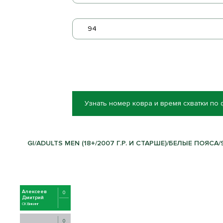
94
Узнать номер ковра и время схватки по
GI/ADULTS MEN (18+/2007 Г.Р. И СТАРШЕ)/БЕЛЫЕ ПОЯСА/9
Алексеев
0
Дмитрий
СК Викинг
0