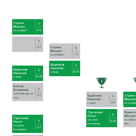
Ступин
0
Михаил
0 0
AF ACADEMY
0
0 0
Ступин
6
Михаил
1 0
AF ACADEMY
Буданков
0
Николай
Буданков
6
SUB
K TEAM
Николай
SUB
K TEAM
Бойчук
0
Владимир
LEGION Brazilian Jiu-
0 0
Буданков
Ступин
0
Jitsu
Николай
Михаил
0 0
K TEAM
AF ACADE
Турченюк
Кравче
6
Ренат
Михаил
Турченюк
Checkmat
ALLIANCE
0
SUB
Ренат
international
REIS
Checkmat
0 0
international