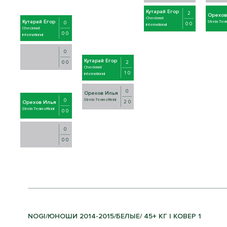
Кутарай Егор
2
Орехов
Checkmat
Кутарай Егор
Strela Team 
0
0 0
international
Checkmat
0 0
international
0
Кутарай Егор
2
0 0
Checkmat
1 0
international
0
Орехов Илья
Strela Team official
0
2 0
Орехов Илья
Strela Team official
0 0
0
0 0
NOGI/ЮНОШИ 2014-2015/БЕЛЫЕ/ 45+ КГ | КОВЕР 1