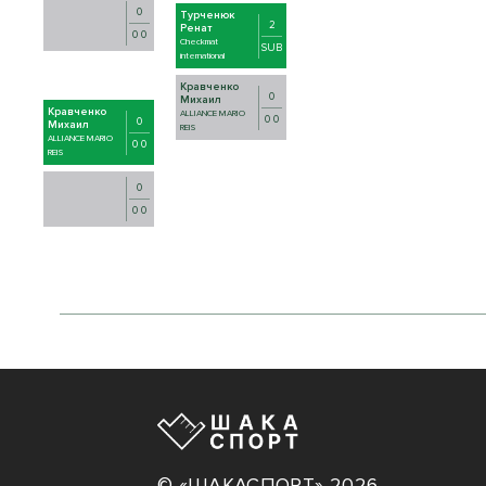
0
Турченюк
2
Ренат
0 0
Checkmat
SUB
international
Кравченко
0
Михаил
Кравченко
ALLIANCE MARIO
0 0
0
Михаил
REIS
ALLIANCE MARIO
0 0
REIS
0
0 0
© «ШАКАСПОРТ» 2026