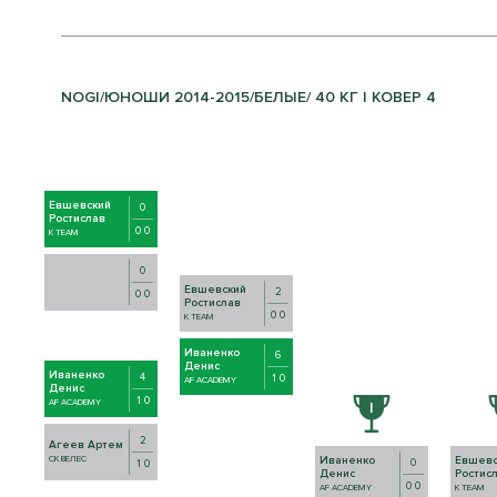
NOGI/ЮНОШИ 2014-2015/БЕЛЫЕ/ 40 КГ | КОВЕР 4
Евшевский
0
Ростислав
0 0
K TEAM
0
Евшевский
2
0 0
Ростислав
0 0
K TEAM
Иваненко
6
Денис
Иваненко
4
1 0
AF ACADEMY
Денис
1 0
AF ACADEMY
2
Агеев Артем
Иваненко
Евшевс
СК ВЕЛЕС
0
1 0
Денис
Ростис
0 0
AF ACADEMY
K TEAM