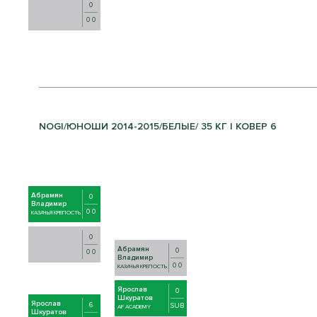
0
0 0
NOGI/ЮНОШИ 2014-2015/БЕЛЫЕ/ 35 КГ | КОВЕР 6
Абрамян
0
Владимир
0 0
КАЗАЧЬЯ КРЕПОСТЬ
0
Абрамян
0
0 0
Владимир
0 0
КАЗАЧЬЯ КРЕПОСТЬ
Ярослав
0
Шкуратов
Ярослав
6
SUB
AF ACADEMY
Шкуратов