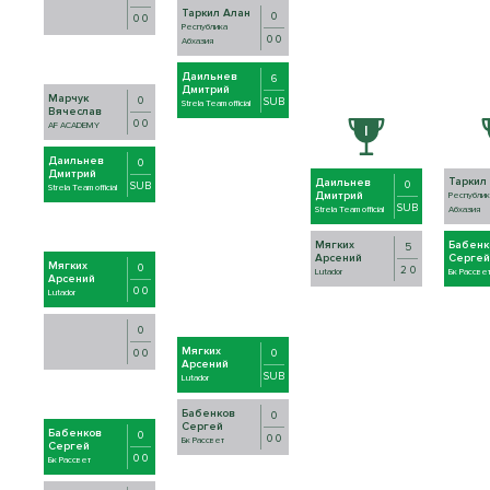
Таркил Алан
0
0 0
Республика
0 0
Абхазия
Даильнев
6
Дмитрий
Марчук
0
SUB
Strela Team official
Вячеслав
0 0
AF ACADEMY
Даильнев
0
Дмитрий
Таркил
Даильнев
0
SUB
Strela Team official
Дмитрий
Республик
SUB
Strela Team official
Абхазия
Мягких
Бабенк
5
Арсений
Сергей
Мягких
0
2 0
Lutador
Бк Рассве
Арсений
0 0
Lutador
0
Мягких
0
0 0
Арсений
SUB
Lutador
Бабенков
0
Сергей
Бабенков
0
0 0
Бк Рассвет
Сергей
0 0
Бк Рассвет