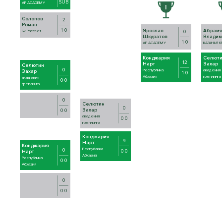
SUB
AF ACADEMY
Солопов
2
Роман
1 0
Ярослав
Абрам
Бк Рассвет
0
Шкуратов
Владим
1 0
AF ACADEMY
КАЗАЧЬЯ 
Конджария
Селют
12
Нарт
Захар
Селютин
0
Республика
академия
Захар
1 0
Абхазия
греплинга
академия
0 0
греплинга
0
Селютин
0
Захар
0 0
академия
0 0
греплинга
Конджария
9
Нарт
Конджария
Республика
0
0 0
Нарт
Абхазия
Республика
0 0
Абхазия
0
0 0