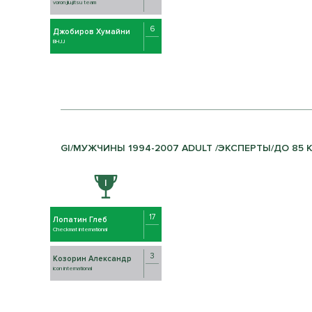
voron jiu-jitsu team
6
Джобиров Хумайни
BHJJ
GI/МУЖЧИНЫ 1994-2007 ADULT /ЭКСПЕРТЫ/ДО 85 КГ
17
Лопатин Глеб
Checkmat international
3
Козорин Александр
icon international