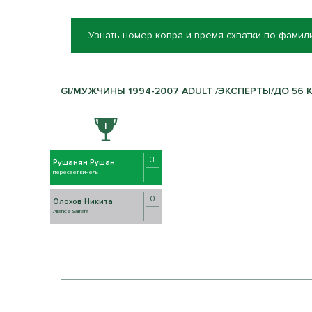
Узнать номер ковра и время схватки по фамил
GI/МУЖЧИНЫ 1994-2007 ADULT /ЭКСПЕРТЫ/ДО 56 КГ
3
Рушанян Рушан
пересвет кинель
0
Олохов Никита
Alliance Samara