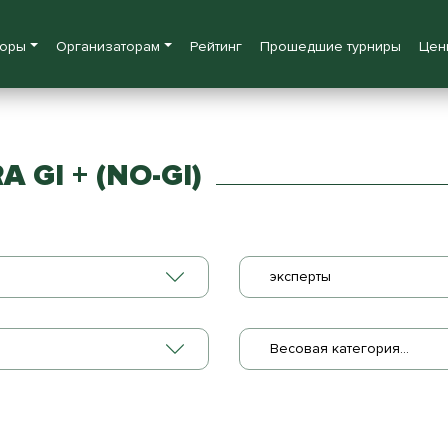
боры
Организаторам
Рейтинг
Прошедшие турниры
Цен
GI + (NO-GI)
эксперты
Весовая категория...