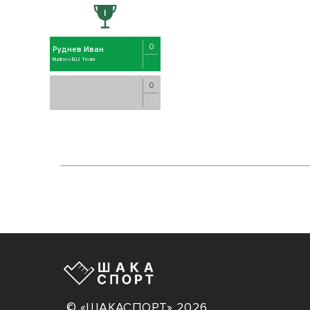
0
Руднев Иван
Rudnev BJJ Team
0
© «ШАКАСПОРТ» 2026