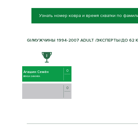
Узнать номер ковра и время схватки по фамил
GI/МУЖЧИНЫ 1994-2007 ADULT /ЭКСПЕРТЫ/ДО 62 
0
Агашин Семён
BRASA SAMARA
0