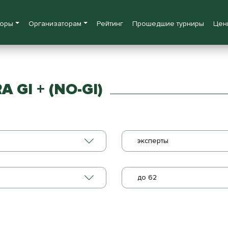
боры
Организаторам
Рейтинг
Прошедшие турниры
Цен
GI + (NO-GI)
эксперты
до 62