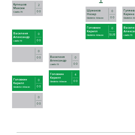
Кулешов
2
Максим
Шумаков
Гуляев
0
0 0
Самбо-70
Назар
Карина
0 0
Gladiator Абакан
Gladiator А
Головкин
Василе
0
Кирилл
Алекса
Василеня
0
SUB
Gladiator Абакан
самбо 19
Александр
0 0
самбо 19
0
Василеня
0
0 0
Александр
0 0
самбо 19
Головкин
4
Кирилл
Головкин
0
0 0
Gladiator Абакан
Кирилл
0 0
Gladiator Абакан
0
0 0