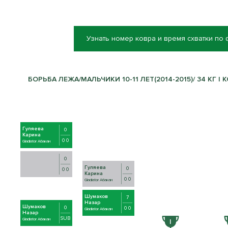
Узнать номер ковра и время схватки по
БОРЬБА ЛЕЖА/МАЛЬЧИКИ 10-11 ЛЕТ(2014-2015)/ 34 КГ | 
Гуляева
0
Карина
0 0
Gladiator Абакан
0
Гуляева
0
0 0
Карина
0 0
Gladiator Абакан
Шумаков
7
Назар
Шумаков
0
0 0
Gladiator Абакан
Назар
SUB
Gladiator Абакан