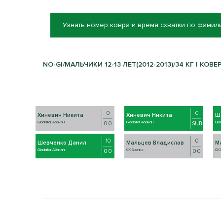
Узнать номер ковра и время схватки по фамил
NO-GI/МАЛЬЧИКИ 12-13 ЛЕТ(2012-2013)/34 КГ | КОВЕР
0
0
Хиневич Никита
Хиневич Никита
Ш
Gladiator Абакан
Gladiator Абакан
Gla
0 0
SUB
10
0
Шевченко Данил
Мальцев Владислав
М
Gladiator Абакан
СК Бронкс
СК 
0 0
0 0