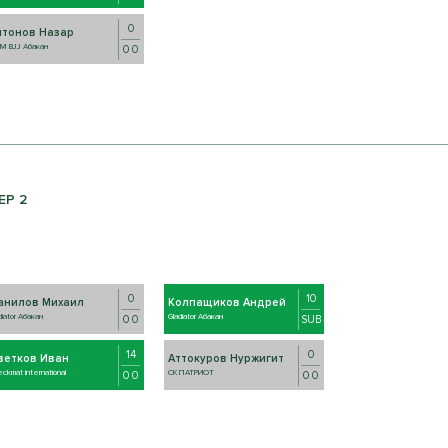
0
нтонов Назар
М BJJ Абакан
0 0
ЕР 2
0
10
анилов Михаил
Колпащиков Андрей
diator Абакан
Gladiator Абакан
0 0
SUB
14
0
ветков Иван
Аттокуров Нуржигит
ckmat international
СК ПАТРИОТ
0 0
0 0