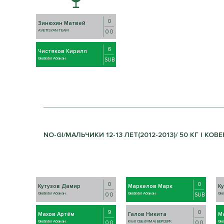
0
Зинюхин Матвей
AVETISYAN TEAM
0 0
6
Чистяков Кирилл
Gladiator Абакан
SUB
NO-GI/МАЛЬЧИКИ 12-13 ЛЕТ(2012-2013)/ 50 КГ | КОВЕ
0
0
Кутузов Дамир
Маркелов Марк
К
Gladiator Абакан
Gladiator Абакан
Gla
0 0
SUB
9
0
Махов Артём
Галов Никита
М
Gladiator Абакан
Клуб СБЕ (ММА) БЕРСЕРК
Gla
0 0
0 0