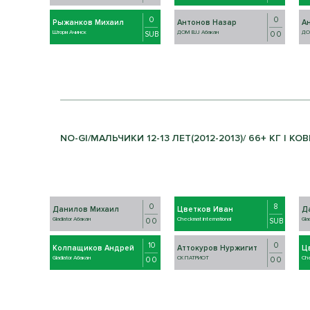
0
0
Рыжанков Михаил
Антонов Назар
А
Шторм Ачинск
ДОМ BJJ Абакан
ДО
SUB
0 0
NO-GI/МАЛЬЧИКИ 12-13 ЛЕТ(2012-2013)/ 66+ КГ | КОВ
0
8
Данилов Михаил
Цветков Иван
Д
Gladiator Абакан
Checkmat international
Gla
0 0
SUB
10
0
Колпащиков Андрей
Аттокуров Нуржигит
Ц
Gladiator Абакан
СК ПАТРИОТ
Che
0 0
0 0