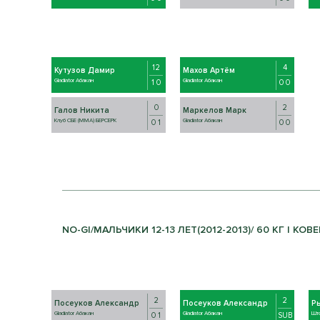
12
4
Кутузов Дамир
Махов Артём
Gladiator Абакан
Gladiator Абакан
1 0
0 0
0
2
Галов Никита
Маркелов Марк
Клуб СБЕ (ММА) БЕРСЕРК
Gladiator Абакан
0 1
0 0
NO-GI/МАЛЬЧИКИ 12-13 ЛЕТ(2012-2013)/ 60 КГ | КОВЕ
2
2
Посеуков Александр
Посеуков Александр
Р
Gladiator Абакан
Gladiator Абакан
Шт
0 1
SUB