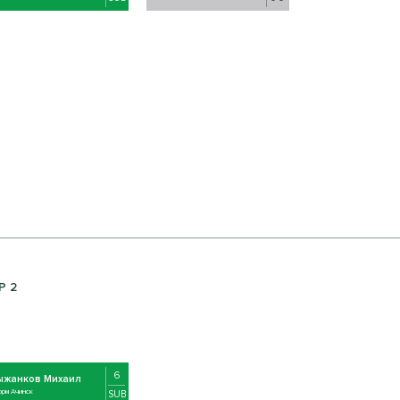
Р 2
6
ыжанков Михаил
орм Ачинск
SUB