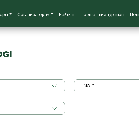
боры
Организаторам
Рейтинг
Прошедшие турниры
Цен
OGI
NO-GI