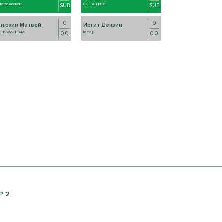
diator Абакан
СК ПАТРИОТ
SUB
SUB
0
0
инюхин Матвей
Иргит Дензин
ETISYAN TEAM
Idea jj
0 0
0 0
Р 2