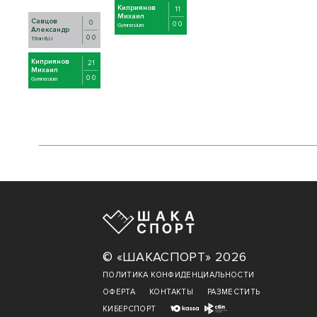
Киприянов
11
Михаил
Савцов
0
0 0
Gymnasium
Александр
0 0
Titan BJJ
Киприянов
21
Михаил
0 0
Gymnasium
© «ШАКАСПОРТ» 2026
ПОЛИТИКА КОНФИДЕНЦИАЛЬНОСТИ
ОФЕРТА
КОНТАКТЫ
РАЗМЕСТИТЬ
КИБЕРСПОРТ