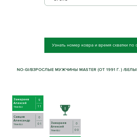
Узнать номер ковра и время схватки по
NO-GI/ВЗРОСЛЫЕ МУЖЧИНЫ MASTER (ОТ 1991 Г. ) /БЕЛЫЙ/
Замараев
9
Алексей
1 1
Titan BJJ
Савцов
0
Александр
Замараев
0
0 1
Titan BJJ
Алексей
0 0
Titan BJJ