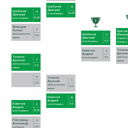
Шабанов
15
Дмитрий
Шабанов
13
SUB
Булат Мурманск
Дмитрий
SUB
Булат Мурманск
Мамедов
2
Руслан
Кретов
ДЮСШ Кольского
Шабанов
Максим
11
0 0
Дмитрий
района
DragonDen
0 0
Булат Мурманск
Murmansk
Точили
Кожичев
5
Арсени
Андрей
Точилин
0 0
ДЮСШ Кол
Булат Мурманск
0
Арсений
района
ДЮСШ Кольского
0 0
района
0
Точилин
1
Арсений
0 0
ДЮСШ Кольского
0 0
района
Кожичев
19
Андрей
Кожичев
0 0
4
Булат Мурманск
Андрей
SUB
Булат Мурманск
Плясовица
0
Александр
0 0
клуб Борей