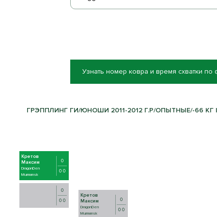
Узнать номер ковра и время схватки по
ГРЭППЛИНГ ГИ/ЮНОШИ 2011-2012 Г.Р/ОПЫТНЫЕ/-66 КГ |
Кретов
0
Максим
DragonDen
0 0
Murmansk
0
Кретов
0
0 0
Максим
DragonDen
0 0
Murmansk