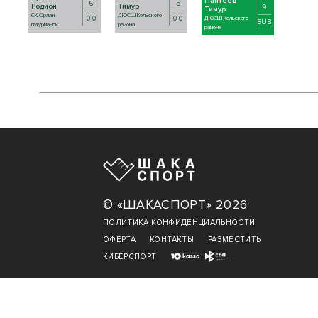
Пантеев
6
5
Родион
Тимур
9
Тимур
СК Орлан
ДЮСШ Кольского
0 0
0 0
ДЮСШ Кольского
SUB
гМурманск
района
района
© «ШАКАСПОРТ» 2026
ПОЛИТИКА КОНФИДЕНЦИАЛЬНОСТИ
ОФЕРТА
КОНТАКТЫ
РАЗМЕСТИТЬ
КИБЕРСПОРТ