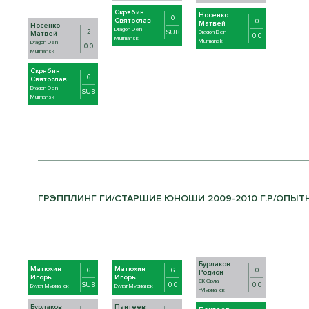
Скрябин
Носенко
0
Святослав
0
Матвей
Носенко
Dragon Den
2
SUB
Dragon Den
Матвей
0 0
Murmansk
Murmansk
Dragon Den
0 0
Murmansk
Скрябин
6
Святослав
Dragon Den
SUB
Murmansk
ГРЭППЛИНГ ГИ/СТАРШИЕ ЮНОШИ 2009-2010 Г.Р/ОПЫТНЫ
Бурлаков
Матюхин
Матюхин
6
6
0
Родион
Игорь
Игорь
СК Орлан
SUB
0 0
0 0
Булат Мурманск
Булат Мурманск
гМурманск
Бурлаков
Пантеев