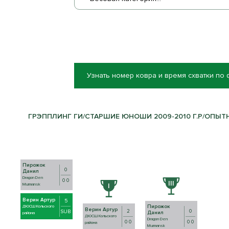
Узнать номер ковра и время схватки по
ГРЭППЛИНГ ГИ/СТАРШИЕ ЮНОШИ 2009-2010 Г.Р/ОПЫТНЫ
Пирожок
0
Данил
Dragon Den
0 0
Murmansk
Верин Артур
5
Пирожок
ДЮСШ Кольского
Верин Артур
2
0
SUB
Данил
района
ДЮСШ Кольского
Dragon Den
0 0
0 0
района
Murmansk