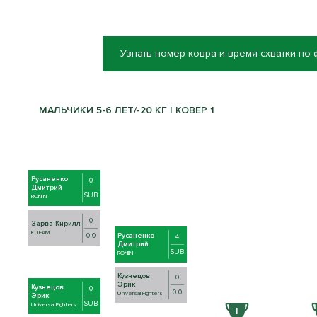
Узнать номер ковра и время схватки по
МАЛЬЧИКИ 5-6 ЛЕТ/-20 КГ | КОВЕР 1
Русаненко
0
Дмитрий
SUB
RONIN
0
Зарва Кирилл
K TEAM
0 0
Русаненко
4
Дмитрий
SUB
RONIN
Кузнецов
0
Эрик
Кузнецов
0
0 0
Universal Fighters
Эрик
SUB
Universal Fighters