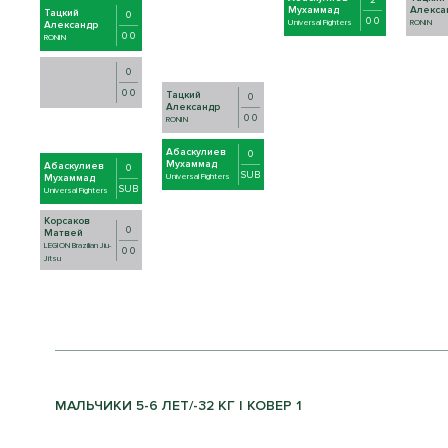
2
Мухаммад
Алекса
Тацкий
0
0 0
Universal Fighters
RONIN
Александр
0 0
RONIN
0
0 0
Тацкий
0
Александр
0 0
RONIN
Абаскулиев
0
Мухаммад
Абаскулиев
0
SUB
Мухаммад
Universal Fighters
SUB
Universal Fighters
Корсаков
0
Матвей
LEGION Brazilian Jiu-
0 0
Jitsu
МАЛЬЧИКИ 5-6 ЛЕТ/-32 КГ | КОВЕР 1