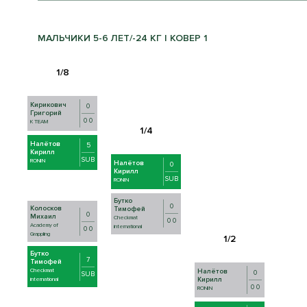
МАЛЬЧИКИ 5-6 ЛЕТ/-24 КГ | КОВЕР 1
Кирикович
0
Григорий
0 0
K TEAM
Налётов
5
Кирилл
SUB
RONIN
Налётов
0
Кирилл
SUB
RONIN
Бутко
0
Колосков
Тимофей
0
Михаил
Checkmat
0 0
Academy of
international
0 0
Grappling
Бутко
7
Тимофей
Checkmat
Налётов
0
SUB
Кирилл
international
0 0
RONIN