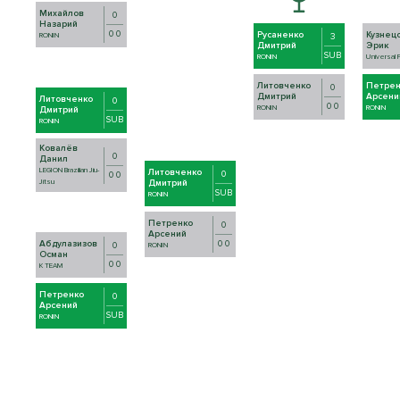
Михайлов
0
Назарий
0 0
Русаненко
Кузнец
RONIN
3
Дмитрий
Эрик
SUB
RONIN
Universal 
Литовченко
Петрен
0
Дмитрий
Арсени
Литовченко
0
0 0
RONIN
RONIN
Дмитрий
SUB
RONIN
Ковалёв
0
Данил
LEGION Brazilian Jiu-
Литовченко
0
0 0
Jitsu
Дмитрий
SUB
RONIN
Петренко
0
Арсений
Абдулазизов
0 0
0
RONIN
Осман
0 0
K TEAM
Петренко
0
Арсений
SUB
RONIN