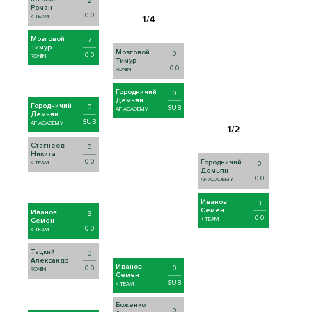
2
Роман
0 0
K TEAM
Мозговой
7
Тимур
Мозговой
0
0 0
RONIN
Тимур
0 0
RONIN
Городничий
0
Демьян
Городничий
0
SUB
AF ACADEMY
Демьян
SUB
AF ACADEMY
Стагнеев
0
Никита
0 0
Городничий
K TEAM
0
Демьян
0 0
AF ACADEMY
Иванов
3
Семен
Иванов
3
0 0
K TEAM
Семен
0 0
K TEAM
Тацкий
0
Александр
Иванов
0
0 0
RONIN
Семен
SUB
K TEAM
Боженко
0