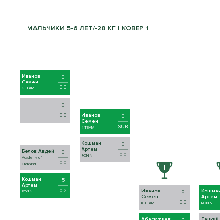
МАЛЬЧИКИ 5-6 ЛЕТ/-28 КГ | КОВЕР 1
Иванов
0
Семен
0 0
K TEAM
0
0 0
Иванов
0
Семен
SUB
K TEAM
Кошман
0
Артем
Белов Авдей
0
0 0
RONIN
Academy of
0 0
Grappling
Кошман
5
Артем
0 2
Иванов
Кошма
RONIN
0
Семен
Артем
0 0
K TEAM
RONIN
Абаскулиев
Тацкий