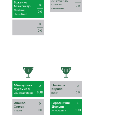
Александр
Боженко
Checkmat
0
0 0
Александр
international
Checkmat
0 0
international
0
0 0
Абаскулиев
Налётов
2
0
Мухаммад
Кирилл
SUB
0 0
Universal Fighters
RONIN
Иванов
Городничий
0
4
Семен
Демьян
0 0
SUB
K TEAM
AF ACADEMY