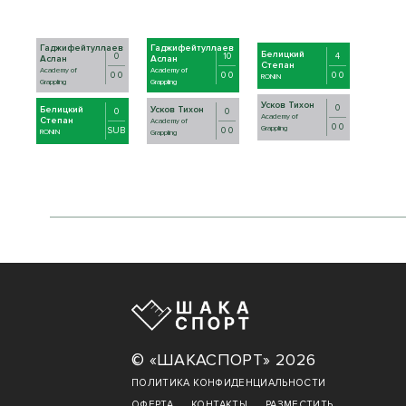
Гаджифейтуллаев
Гаджифейтуллаев
Белицкий
0
10
4
Аслан
Аслан
Степан
Academy of
Academy of
0 0
0 0
0 0
RONIN
Grappling
Grappling
Усков Тихон
0
Усков Тихон
Белицкий
0
0
Academy of
Степан
Academy of
0 0
Grappling
SUB
0 0
RONIN
Grappling
© «ШАКАСПОРТ» 2026
ПОЛИТИКА КОНФИДЕНЦИАЛЬНОСТИ
ОФЕРТА
КОНТАКТЫ
РАЗМЕСТИТЬ