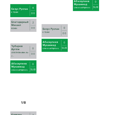
Абаскулиев
0
Мухаммад
SUB
4
Universal Fighters
Безус Руслан
K TEAM
0 0
Благодарный
2
Михаил
0
0 0
RONIN
Безус Руслан
K TEAM
0 0
Абаскулиев
0
Мухаммад
Чубарев
SUB
0
Universal Fighters
Артём
LEGION Brazilian Jiu-
0 0
J...
Абаскулиев
0
Мухаммад
SUB
Universal Fighters
Ковязин