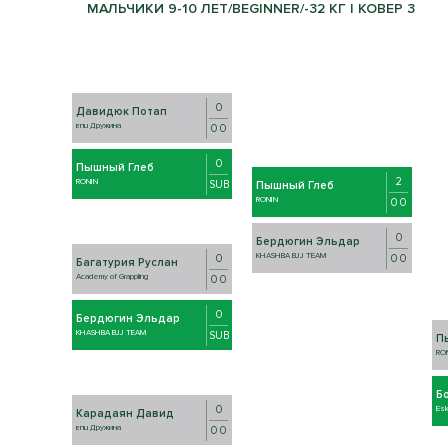
МАЛЬЧИКИ 9-10 ЛЕТ/BEGINNER/-32 КГ | КОВЕР 3
0
Давидюк Потап
впц Дружина
0 0
0
Пышный Глеб
2
RONIN
SUB
Пышный Глеб
RONIN
0 0
0
Бердюгин Эльдар
KHASHBA BJJ TEAM
0 0
0
Багатурия Руслан
Academy of Grappling
0 0
0
Бердюгин Эльдар
KHASHBA BJJ TEAM
SUB
П
RO
Б
0
Es
Карадаян Давид
впц Дружина
0 0