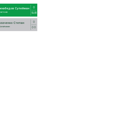
0
ихабедов Сулейман
rad team
SUB
0
азаченко Степан
Батайчанин
0 0