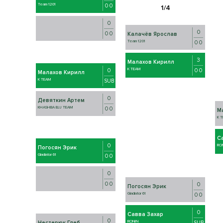
Team 1201
0 0
0
0
0 0
Калачёв Ярослав
Team 1201
0 0
3
Малахов Кирилл
K TEAM
0 0
0
Малахов Кирилл
K TEAM
SUB
0
Девяткин Артем
KHASHBA BJJ TEAM
0 0
М
K 
С
0
RO
Погосян Эрик
Gladiator 61
0 0
0
0 0
0
Погосян Эрик
Gladiator 61
0 0
0
Савва Захар
0
RONIN
SUB
Нестерюк Глеб