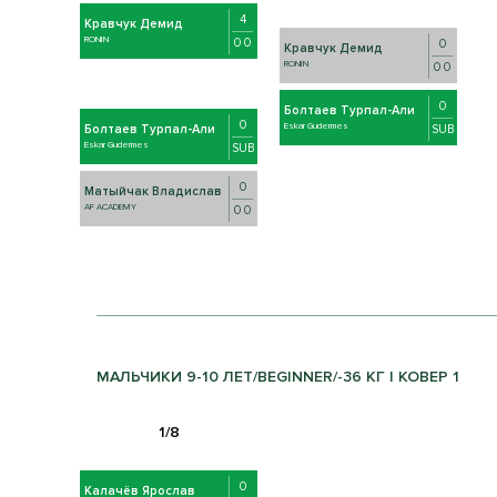
4
Кравчук Демид
RONIN
0 0
0
Кравчук Демид
RONIN
0 0
0
Болтаев Турпал-Али
0
Eskar Gudermes
SUB
Болтаев Турпал-Али
Eskar Gudermes
SUB
0
Матыйчак Владислав
AF ACADEMY
0 0
МАЛЬЧИКИ 9-10 ЛЕТ/BEGINNER/-36 КГ | КОВЕР 1
0
Калачёв Ярослав