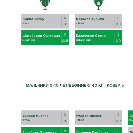
0
0
Савва Захар
Малахов Кирилл
RONIN
K TEAM
0 0
0 0
0
0
Шихабедов Сулейман
Казаченко Степан
Murad team
СК Батайчанин
SUB
0 0
МАЛЬЧИКИ 9-10 ЛЕТ/BEGINNER/-40 КГ | КОВЕР 5
0
0
Умаров Мисбех
Умаров Мисбех
А
K TEAM
K TEAM
Es
0 0
0 0
0
0
Арсабиев Мухаммад
Думанов Камбулат
Д