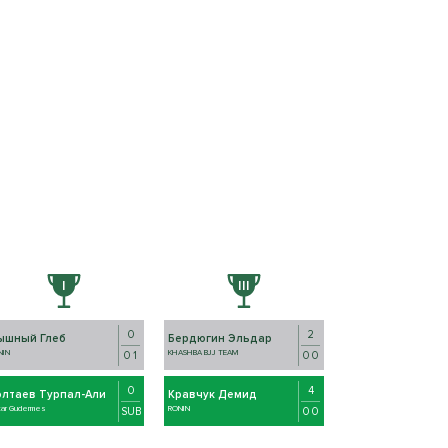
0
2
ышный Глеб
Бердюгин Эльдар
NIN
KHASHBA BJJ TEAM
0 1
0 0
0
4
олтаев Турпал-Али
Кравчук Демид
kar Gudermes
RONIN
SUB
0 0