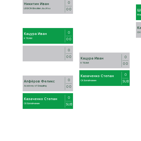
0
Никитин Иван
LEGION Brazilian Jiu-Jitsu
0 0
Ш
Mu
К
0
СК 
Кацура Иван
K TEAM
0 0
0
0 0
0
Кацура Иван
K TEAM
0 0
0
Казаченко Степан
0
СК Батайчанин
SUB
Алфёров Феликс
Academy of Grappling
0 0
0
Казаченко Степан
СК Батайчанин
SUB