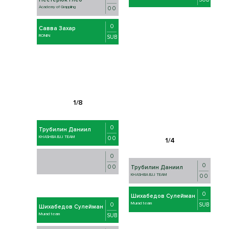
Academy of Grappling
0 0
0
Савва Захар
RONIN
SUB
0
Трубилин Даниил
KHASHBA BJJ TEAM
0 0
0
0
0 0
Трубилин Даниил
KHASHBA BJJ TEAM
0 0
0
Шихабедов Сулейман
Murad team
SUB
0
Шихабедов Сулейман
Murad team
SUB