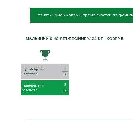
Узнать номер ковра и время схватки по фамил
МАЛЬЧИКИ 9-10 ЛЕТ/BEGINNER/-24 КГ | КОВЕР 5
0
Рудой Артем
СК Батайчанин
0 0
6
Папикян Гор
AF ACADEMY
0 0