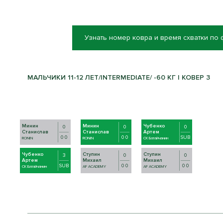
Узнать номер ковра и время схватки по
МАЛЬЧИКИ 11-12 ЛЕТ/INTERMEDIATE/ -60 КГ | КОВЕР 3
Минин
Минин
Чубенко
0
0
0
Станислав
Станислав
Артем
0 0
0 0
SUB
RONIN
RONIN
СК Батайчанин
Чубенко
Ступин
Ступин
3
0
0
Артем
Михаил
Михаил
SUB
0 0
0 0
СК Батайчанин
AF ACADEMY
AF ACADEMY