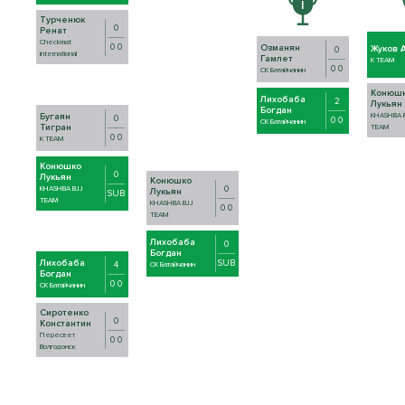
Турченюк
0
Ренат
Checkmat
0 0
Озманян
Жуков 
0
international
Гамлет
K TEAM
0 0
СК Батайчанин
Конюш
Лихобаба
2
Лукьян
Богдан
Бугаян
KHASHBA 
0
0 0
СК Батайчанин
Тигран
TEAM
0 0
K TEAM
Конюшко
0
Лукьян
Конюшко
0
KHASHBA BJJ
Лукьян
SUB
TEAM
KHASHBA BJJ
0 0
TEAM
Лихобаба
0
Богдан
Лихобаба
SUB
4
СК Батайчанин
Богдан
0 0
СК Батайчанин
Сиротенко
0
Константин
Пересвет
0 0
Волгодонск