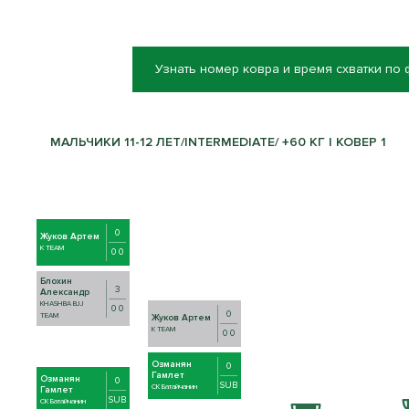
Узнать номер ковра и время схватки по
МАЛЬЧИКИ 11-12 ЛЕТ/INTERMEDIATE/ +60 КГ | КОВЕР 1
0
Жуков Артем
K TEAM
0 0
Блохин
3
Александр
KHASHBA BJJ
0 0
0
TEAM
Жуков Артем
K TEAM
0 0
Озманян
0
Гамлет
Озманян
0
SUB
СК Батайчанин
Гамлет
SUB
СК Батайчанин