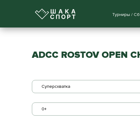
Турниры / С
ADCC ROSTOV OPEN C
Суперсхватка
0+