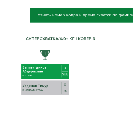
Узнать номер ковра и время схватки по фамил
СУПЕРСХВАТКА/4/0+ КГ | КОВЕР 3
Багавутдинов
3
Абдурахман
SUB
MK-Team
0
Узденов Тимур
KHASHBA BJJ TEAM
0 0