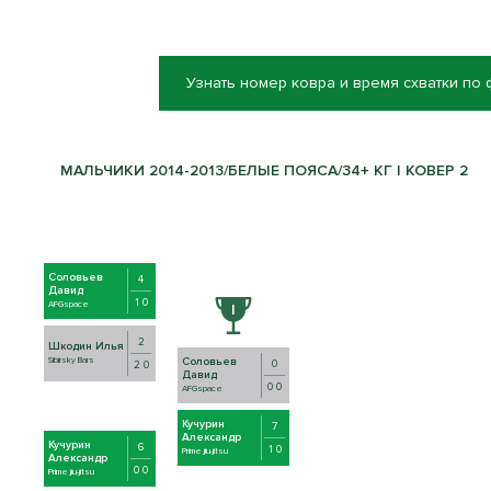
Узнать номер ковра и время схватки по
МАЛЬЧИКИ 2014-2013/БЕЛЫЕ ПОЯСА/34+ КГ | КОВЕР 2
Соловьев
4
Давид
1 0
AFGspace
2
Шкодин Илья
Соловьев
Sibirsky Bars
0
2 0
Давид
0 0
AFGspace
Кучурин
7
Александр
Кучурин
6
1 0
Prime jiu-jitsu
Александр
0 0
Prime jiu-jitsu