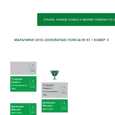
Узнать номер ковра и время схватки по
МАЛЬЧИКИ 2010-2009/БЕЛЫЕ ПОЯСА/39 КГ | КОВЕР 3
0
0 0
Старцев
0
Никита
Старцев
Клуб Единоборств
0 0
0
Никита
ARES
Клуб Единоборств
0 0
ARES
Кузюшкин
0
Михаил
Кузюшкин
0
0 0
Sibirsky Bars
Михаил
0 0
Sibirsky Bars