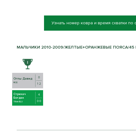
Узнать номер ковра и время схватки по
МАЛЬЧИКИ 2010-2009/ЖЕЛТЫЕ+ОРАНЖЕВЫЕ ПОЯСА/45 К
0
Оглы Давид
ФСЕ
1 2
Стрихач
4
Богдан
0 0
Titan BJJ