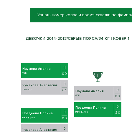
Узнать номер ковра и время схватки по фамил
ДЕВОЧКИ 2014-2013/СЕРЫЕ ПОЯСА/34 КГ | КОВЕР 1
11
Наумова Амелия
ФСЕ
0 0
0
Чумакова Анастасия
0
Titan BJJ
0 1
Наумова Амелия
ФСЕ
0 0
0
Поздеева Полина
0
Prime jiu-jitsu
2 0
Поздеева Полина
Prime jiu-jitsu
0 0
0
Чумакова Анастасия