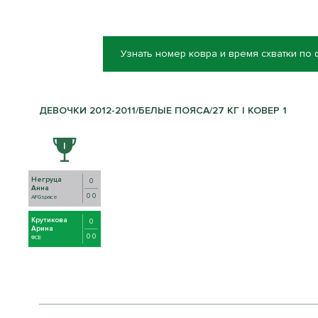
Узнать номер ковра и время схватки по
ДЕВОЧКИ 2012-2011/БЕЛЫЕ ПОЯСА/27 КГ | КОВЕР 1
Негруца
0
Анна
0 0
AFGspace
Крутикова
0
Арина
0 0
ФСЕ