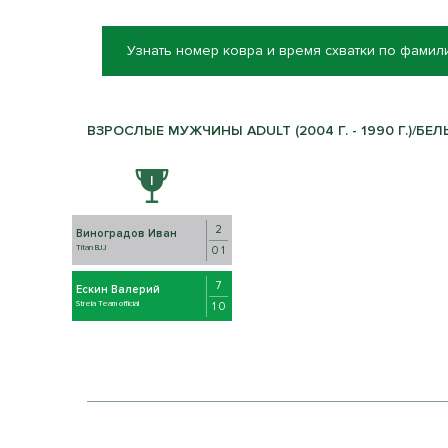
Узнать номер ковра и время схватки по фамил
ВЗРОСЛЫЕ МУЖЧИНЫ ADULT (2004 Г. - 1990 Г.)/БЕЛЫ
2
Виноградов Иван
Titan BJJ
0 1
7
Ескин Валерий
Strela Team official
1 0