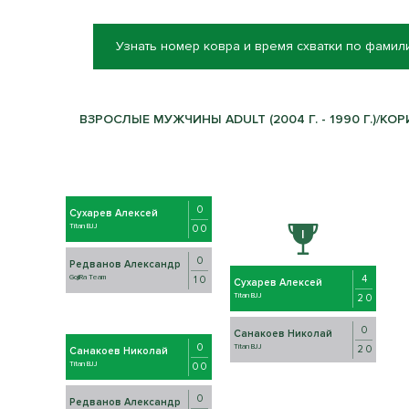
Узнать номер ковра и время схватки по фамил
ВЗРОСЛЫЕ МУЖЧИНЫ ADULT (2004 Г. - 1990 Г.)/КО
0
Сухарев Алексей
Titan BJJ
0 0
0
Редванов Александр
4
GojiRa Team
1 0
Сухарев Алексей
Titan BJJ
2 0
0
Санакоев Николай
0
Titan BJJ
2 0
Санакоев Николай
Titan BJJ
0 0
0
Редванов Александр