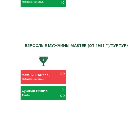
Kristian Cestaro Jiu Ji...
1 0
ВЗРОСЛЫЕ МУЖЧИНЫ MASTER (ОТ 1991 Г.)/ПУРПУРНЫ
DQ
Махонин Николай
Kristian Cestaro Jiu J...
0
Суханов Никита
Titan BJJ
0 0