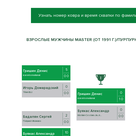
Узнать номер ковра и время схватки по фамил
ВЗРОСЛЫЕ МУЖЧИНЫ MASTER (ОТ 1991 Г.)/ПУРПУРНЫ
5
Гришин Денис
icon international
0 0
0
Игорь Домарадский
0
Titan BJJ
0 0
Гришин Денис
icon international
1 0
0
Буякас Александр
2
Kristian Cestaro Jiu Ji...
0 0
Бадалян Сергей
Патриот Иваново
0 0
10
Буякас Александр