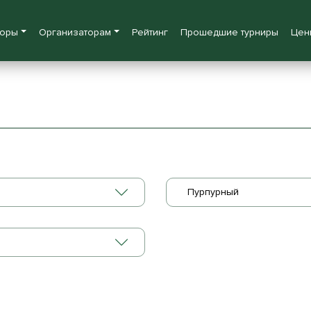
боры
Организаторам
Рейтинг
Прошедшие турниры
Цен
Пурпурный