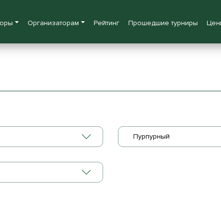
боры
Организаторам
Рейтинг
Прошедшие турниры
Цен
Пурпурный