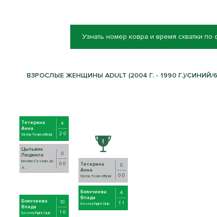
Узнать номер ковра и время схватки по
ВЗРОСЛЫЕ ЖЕНЩИНЫ ADULT (2004 Г. - 1990 Г.)/СИНИЙ/69
Тетерина
4
Анна
2 0
Strela Team official
Цыльвик
0
Людмила
Kristian Cestaro Jiu
0 0
Тетерина
0
Ji...
Анна
0 0
Strela Team official
Бояхчиева
4
Влада
Бояхчиева
10
1 1
Severa Fight Club
Влада
1 0
Severa Fight Club