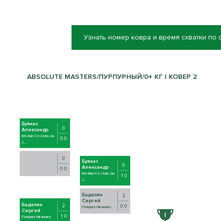
Узнать номер ковра и время схватки по
ABSOLUTE MASTERS/ПУРПУРНЫЙ/0+ КГ | КОВЕР 2
Буякас
0
Александр
Kristian Cestaro Jiu
0 0
J...
0
Буякас
0
Александр
0 0
Kristian Cestaro Jiu
1 0
J...
Бадалян
2
Сергей
Бадалян
2
0 0
Патриот Иваново
Сергей
1 0
Патриот Иваново