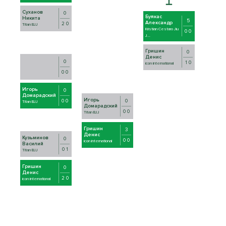
Суханов
0
Буякас
Никита
5
Александр
2 0
Titan BJJ
Kristian Cestaro Jiu
0 0
J...
Гришин
0
Денис
0
1 0
icon international
0 0
Игорь
0
Домарадский
Игорь
0
0 0
Titan BJJ
Домарадский
0 0
Titan BJJ
Гришин
3
Денис
Кузьминов
0
0 0
icon international
Василий
0 1
Titan BJJ
Гришин
0
Денис
2 0
icon international