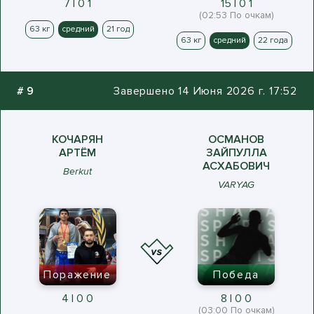
7 | 0 1
15 | 0 1
(02:53 По очкам)
63 кг
средний
21 год
63 кг
средний
22 года
#
9
Завершено 14 Июня 2026 г. 17:52
КОЧАРЯН
ОСМАНОВ
АРТЁМ
ЗАЙПУЛЛА
АСХАБОВИЧ
Berkut
VARYAG
Поражение
Победа
4 | 0 0
8 | 0 0
(03:00 По очкам)