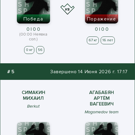
Победа
Поражение
0 | 0 0
0 | 0 0
(00:00 Неявка
соп.)
67 кг
16 лет
0 кг
56
#
5
Завершено 14 Июня 2026 г. 17:17
СИМАКИН
АГАБАБЯН
МИХАИЛ
АРТЁМ
ВАГЕЕВИЧ
Berkut
Magomedov team