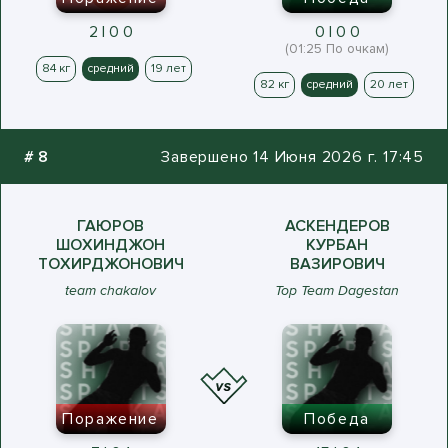
2 | 0 0
0 | 0 0
(01:25 По очкам)
84 кг
средний
19 лет
82 кг
средний
20 лет
#
8
Завершено 14 Июня 2026 г. 17:45
ГАЮРОВ
АСКЕНДЕРОВ
ШОХИНДЖОН
КУРБАН
ТОХИРДЖОНОВИЧ
ВАЗИРОВИЧ
team chakalov
Top Team Dagestan
Поражение
Победа