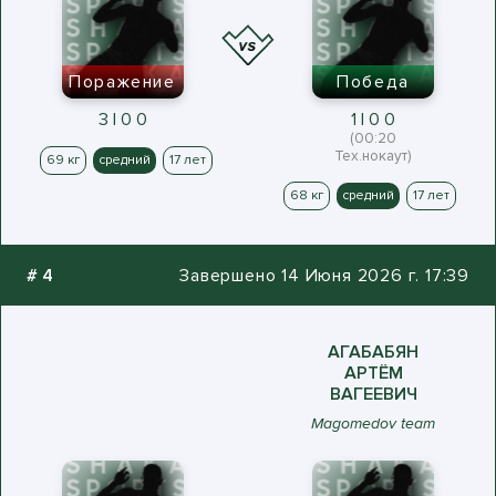
Поражение
Победа
3 | 0 0
1 | 0 0
(00:20
Тех.нокаут)
69 кг
средний
17 лет
68 кг
средний
17 лет
#
4
Завершено 14 Июня 2026 г. 17:39
АГАБАБЯН
АРТЁМ
ВАГЕЕВИЧ
Magomedov team