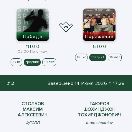
Победа
Поражение
11 | 0 0
5 | 0 0
(03:00 По очкам)
60 кг
средний
16 лет
57 кг
средний
18 лет
#
2
Завершено 14 Июня 2026 г. 17:29
СТОЛБОВ
ГАЮРОВ
МАКСИМ
ШОХИНДЖОН
АЛЕКСЕЕВИЧ
ТОХИРДЖОНОВИЧ
ФДСПП
team chakalov