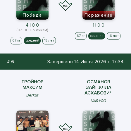
Победа
Поражение
4 | 0 0
1 | 0 0
(03:00 По очкам)
67 кг
средний
16 лет
67 кг
средний
15 лет
#
6
Завершено 14 Июня 2026 г. 17:34
ТРОЙНОВ
ОСМАНОВ
МАКСИМ
ЗАЙПУЛЛА
АСХАБОВИЧ
Berkut
VARYAG