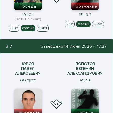
Победа
Поражение
10 | 0 1
15 | 0 3
(02:14 По очкам)
57 кг
средний
16 лет
60 кг
средний
16 лет
#
7
Завершено 14 Июня 2026 г. 17:27
ЮРОВ
ЛОПОТОВ
ПАВЕЛ
ЕВГЕНИЙ
АЛЕКСЕЕВИЧ
АЛЕКСАНДРОВИЧ
БК Груша
ALPHA
Поражение
Победа