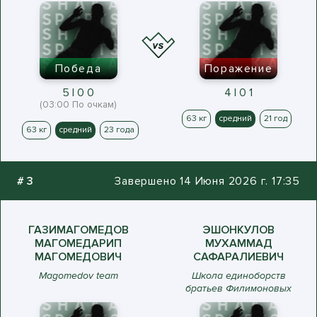
Победа
Поражение
5 | 0 0
4 | 0 1
(03:00 По очкам)
63 кг
средний
21 год
63 кг
средний
23 года
#
3
Завершено 14 Июня 2026 г. 17:35
ГАЗИМАГОМЕДОВ
ЭШОНКУЛОВ
МАГОМЕДАРИП
МУХАММАД
МАГОМЕДОВИЧ
САФАРАЛИЕВИЧ
Magomedov team
Школа единоборств
братьев Филимоновых