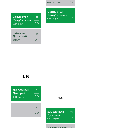
1 0
Hard.Fightclub
Саидбатал
6
Саидбаталов
Саидбатал
11
0 0
Evolve gym
Саидбаталов
0 0
Evolve gym
Бабенко
5
Димитрий
0 1
АСГАРД
звездочкин
0
Дмитрий
0 0
СКБЕ Акула
0
звездочкин
13
0 0
Дмитрий
0 0
СКБЕ Акула
Абдусамадов