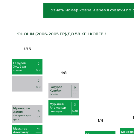
Узнать номер ковра и время схватки по
ЮНОШИ (2006-2005 ГР)/ДО 58 КГ | КОВЕР 1
Гафуров
0
Хушбахт
0 0
QCHAIN
0
0 0
Гафуров
0
Хушбахт
1 1
QCHAIN
Мурылев
3
Александр
Мунаваров
5
SUB
Хабиб
СКБЕ Акула
Север-юг г. Гусь-
0 1
хруст...
Мурылев
15
Мамедо
Александр