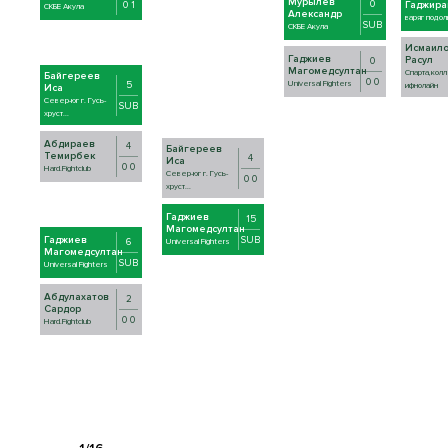
Мурылев
0
Гаджира
0 1
СКБЕ Акула
Александр
варяг подол
SUB
СКБЕ Акула
Исмаил
Гаджиев
Расул
0
Магомедсултан
Спарта,кол
Байгереев
0 0
5
Universal Fighters
ифнолайн
Иса
Север-юг г. Гусь-
SUB
хруст...
Абдираев
4
Байгереев
Темирбек
4
Иса
0 0
Hard.Fightclub
Север-юг г. Гусь-
0 0
хруст...
Гаджиев
15
Магомедсултан
Гаджиев
SUB
6
Universal Fighters
Магомедсултан
SUB
Universal Fighters
Абдулахатов
2
Сардор
0 0
Hard.Fightclub