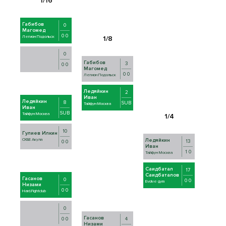
Габибов
0
Магомед
0 0
Легион Подольск
0
Габибов
3
0 0
Магомед
0 0
Легион Подольск
Ледяйкин
2
Иван
Ледяйкин
8
SUB
Тайфун Москва
Иван
SUB
Тайфун Москва
10
Гулиев Илкин
Ледяйкин
СКБЕ Акула
13
0 0
Иван
1 0
Тайфун Москва
Саидбатал
17
Саидбаталов
Гасанов
0
0 0
Evolve gym
Низами
0 0
Hard.Fightclub
0
Гасанов
4
0 0
Низами