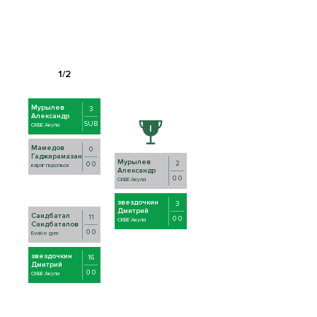
Мурылев
3
Александр
SUB
СКБЕ Акула
Мамедов
0
Гаджирамазан
Мурылев
2
0 0
варяг подольск
Александр
0 0
СКБЕ Акула
звездочкин
3
Дмитрий
Саидбатал
11
0 0
СКБЕ Акула
Саидбаталов
0 0
Evolve gym
звездочкин
16
Дмитрий
0 0
СКБЕ Акула