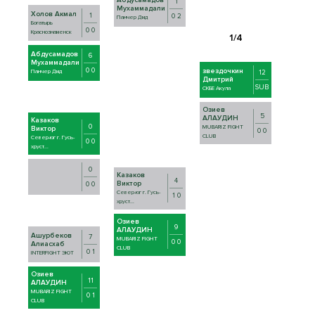
1
Мухаммадали
Холов Акмал
1
0 2
Панчер Дмд
Богатырь
0 0
Краснознаменск
Абдусамадов
6
Мухаммадали
0 0
звездочкин
Панчер Дмд
12
Дмитрий
SUB
СКБЕ Акула
Озиев
5
АЛАУДИН
Казаков
0
MUBARIZ FIGHT
Виктор
0 0
CLUB
Север-юг г. Гусь-
0 0
хруст...
0
Казаков
4
Виктор
0 0
Север-юг г. Гусь-
1 0
хруст...
Озиев
9
АЛАУДИН
Ашурбеков
7
MUBARIZ FIGHT
0 0
Алиасхаб
CLUB
0 1
INTERFIGHT ЭЮТ
Озиев
11
АЛАУДИН
MUBARIZ FIGHT
0 1
CLUB