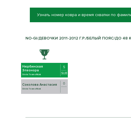
Узнать номер ковра и время схватки по фамил
NO-GI/ДЕВОЧКИ 2011-2012 Г.Р./БЕЛЫЙ ПОЯС/ДО 48 К
Нюрбинская
5
Элеонора
SUB
Strela Team official
0
Соколова Анастасия
Strela Team official