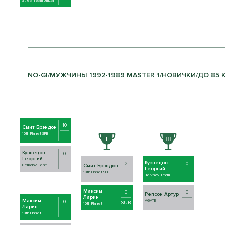
Strela Team official
NO-GI/МУЖЧИНЫ 1992-1989 MASTER 1/НОВИЧКИ/ДО 85 КГ
10
Смит Брэндон
10th Planet SPB
Кузнецов
0
Георгий
Кузнецов
2
0
Смит Брэндон
Berkalov Team
Георгий
10th Planet SPB
Berkalov Team
Максим
0
0
Репсон Артур
Ларин
Максим
AGATE
0
SUB
10th Planet
Ларин
10th Planet