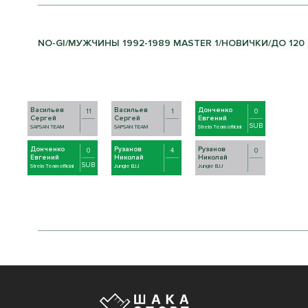
NO-GI/МУЖЧИНЫ 1992-1989 MASTER 1/НОВИЧКИ/ДО 120 К
Васильев
Васильев
Донченко
11
1
0
Сергей
Сергей
Евгений
SUB
SAPSAN TEAM
SAPSAN TEAM
Strela Team official
Донченко
Рузанов
Рузанов
0
4
0
Евгений
Николай
Николай
SUB
Strela Team official
Jungle BJJ
Jungle BJJ