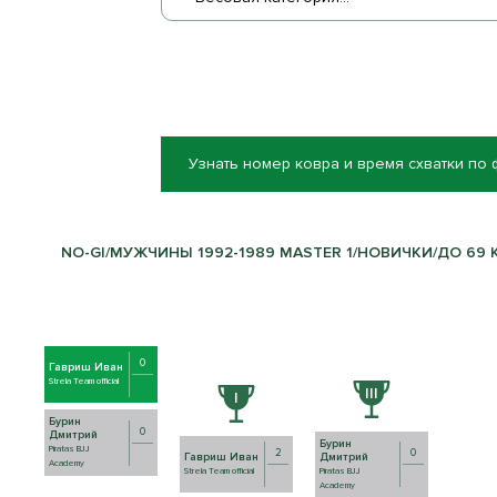
Узнать номер ковра и время схватки по
NO-GI/МУЖЧИНЫ 1992-1989 MASTER 1/НОВИЧКИ/ДО 69 КГ
0
Гавриш Иван
Strela Team official
Бурин
0
Дмитрий
Бурин
Piratas BJJ
2
0
Дмитрий
Гавриш Иван
Academy
Piratas BJJ
Strela Team official
Academy