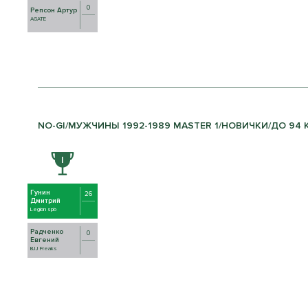
0
Репсон Артур
AGATE
NO-GI/МУЖЧИНЫ 1992-1989 MASTER 1/НОВИЧКИ/ДО 94 КГ
Гунин
26
Дмитрий
Legion spb
Радченко
0
Евгений
BJJ Freaks