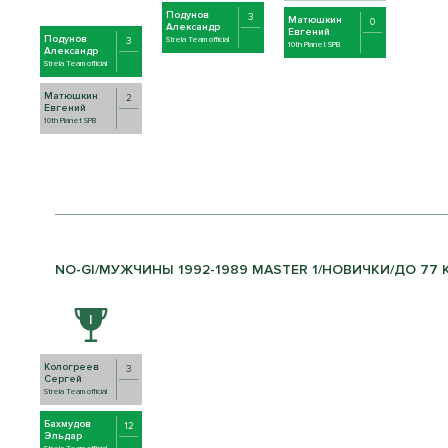
Подунов
3
Матюшкин
0
Александр
Евгений
Подунов
3
Strela Team official
10th Planet SPB
Александр
Strela Team official
Матюшкин
2
Евгений
10th Planet SPB
NO-GI/МУЖЧИНЫ 1992-1989 MASTER 1/НОВИЧКИ/ДО 77 К
Кологреев
3
Сергей
Strela Team official
Бахмудов
12
Эльдар