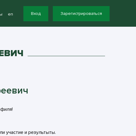
Вход
Зарегистрироваться
ы
en
ЕВИЧ
реевич
офиля!
ли участие и результыты.