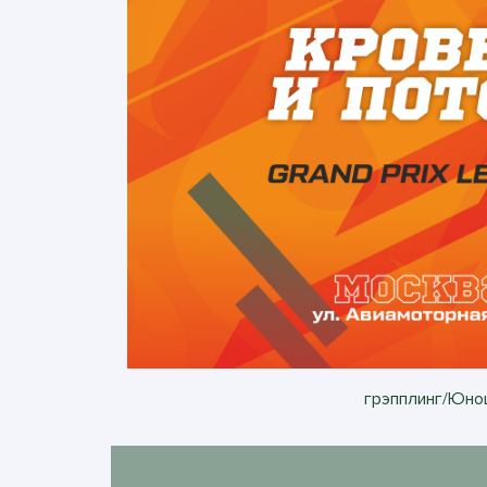
грэпплинг/Юнош