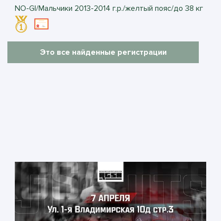
NO-GI/Мальчики 2013-2014 г.р./желтый пояс/до 38 кг
Это все найденные регистрации