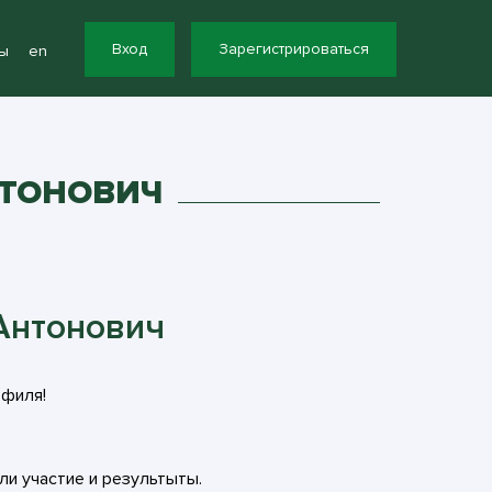
Вход
Зарегистрироваться
ы
en
НТОНОВИЧ
Антонович
офиля!
ли участие и результыты.