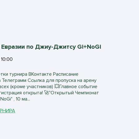
Евразии по Джиу-Джитсу Gi+NoGi
10:00
етки турнира ВКонтакте Расписание
а Телеграмм Ссылка для пропуска на арену
всех (кроме участников) 💥Главное событие
гистрация открыта! 🚀"Открытый Чемпионат
Gi" , 10 ма...
УРНИРА