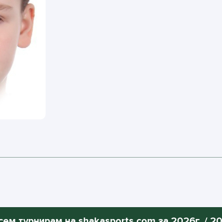
сем турнирам на shakasports.com за 2026г. / 200