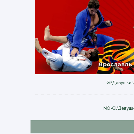
GI/Девушки U
NO-GI/Девушки