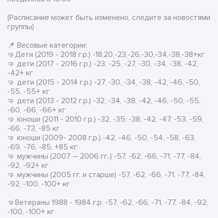
(Расписание может быть изменено, следите за новостями
группы)
📌 Весовые категории:
🤜Дети (2019 - 2018 г.р.) -18,20,-23,-26,-30,-34,-38,-38+кг
🤜 дети (2017 - 2016 г.р.) -23, -25, -27, -30, -34, -38, -42,
-42+ кг
🤜 дети (2015 - 2014 г.р.) -27, -30, -34, -38, -42, -46, -50,
-55, -55+ кг
🤜 дети (2013 - 2012 г.р.) -32, -34, -38, -42, -46, -50, -55,
-60, -66, -66+ кг
🤜 юноши (2011 - 2010 г.р.) -32, -35, -38, -42, -47, -53, -59,
-66, -73, -85 кг
🤜 юноши (2009- 2008 г.р.) -42, -46, -50, -54, -58, -63,
-69, -76, -85, +85 кг
🤜 мужчины (2007 – 2006 гг..) -57, -62, -66, -71, -77, -84,
-92, -92+ кг
🤜 мужчины (2005 гг. и старше) -57, -62, -66, -71, -77, -84,
-92, -100, -100+ кг
🤜Ветераны 1988 - 1984 г.р. -57, -62, -66, -71, -77, -84, -92,
-100, -100+ кг