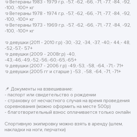
🤜Ветераны 1983 - 1979 г.р. -57, -62, -66, -71, -77, -84, -92,
-100, -100+ кг
🤜Ветераны 1978 - 1974 г.р. -57, -62, -66, -71, -77, -84, -92,
-100, -100+ кг
🤜Ветераны 1973 - 1969 г.р. -57, -62, -66, -71, -77, -84, -92,
-100, -100+ кг
🤜девушки (2011 - 2010 г.р) -30, -32, -34, -37, -40,- 44,- 48,
-52,-57,- 57+
🤜девушки (2009 - 2008г.р) -40,
-43,-46,-49,-52,-56,-60,-65,-65+
🤜девушки (2007 - 2006 г.р) -49,-53, -58, -64, -71,- 71+
🤜девушки (2005 гг и старше ) -53 , -58, -64, -71, -71+
📌 Документы на взвешивание:
- паспорт или свидетельство о рождении
- страховку от несчастного случая на время проведения
соревнования (можно оформить на месте 500р)
- благотворительный взнос оплачивается только онлайн
Спортивную экипировку можно взять в аренду (шлем,
накладки на ноги, перчатки)