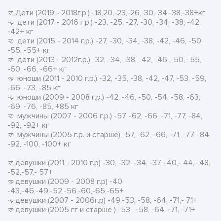
🤜Дети (2019 - 2018г.р.) -18,20,-23,-26,-30,-34,-38,-38+кг
🤜 дети (2017 - 2016 г.р.) -23, -25, -27, -30, -34, -38, -42,
-42+ кг
🤜 дети (2015 - 2014 г.р.) -27, -30, -34, -38, -42, -46, -50,
-55, -55+ кг
🤜 дети (2013 - 2012г.р.) -32, -34, -38, -42, -46, -50, -55,
-60, -66, -66+ кг
🤜 юноши (2011 - 2010 г.р.) -32, -35, -38, -42, -47, -53, -59,
-66, -73, -85 кг
🤜 юноши (2009 - 2008 г.р.) -42, -46, -50, -54, -58, -63,
-69, -76, -85, +85 кг
🤜 мужчины (2007 - 2006 г.р.) -57, -62, -66, -71, -77, -84,
-92, -92+ кг
🤜 мужчины (2005 г.р. и старше) -57, -62, -66, -71, -77, -84,
-92, -100, -100+ кг
🤜девушки (2011 - 2010 г.р) -30, -32, -34, -37, -40,- 44,- 48,
-52,-57,- 57+
🤜девушки (2009 - 2008 г.р) -40,
-43,-46,-49,-52,-56,-60,-65,-65+
🤜девушки (2007 - 2006г.р) -49,-53, -58, -64, -71,- 71+
🤜девушки (2005 гг и старше ) -53 , -58, -64, -71, -71+