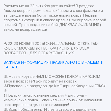
Расписание на 23 октября уже на сайте! В разделе
"номер ковра и время схваток" ввести свою фамилию и
вы увидите время боя,а также номер ковра. Первый
спортсмен который в списке красная экипировка, второй
в синей. При опоздании на бой-ДИСКВАЛИФИКАЦИЯ (
взнос не возвращается)
🔥22-23 НОЯБРЯ 2025! ОФИЦИАЛЬНЫЙ ОТКРЫТЫЙ
КУБОК г.МОСКВЫ по ПАНКРАТИОНУ ДЛЯ ВСЕХ
ВОЗРАСТОВ - ДЛЯ ВСЕХ ЖЕЛАЮЩИХ!
ВАЖНАЯ ИНФОРМАЦИЯ, ПРАВИЛА,ФОТО В НАШЕМ ТГ
КАНАЛЕ
👉🏻Новые крутые ЧЕМПИОНСКИЕ ПОЯСА в КАЖДОМ
весе и возрасте*! Бои пройдут на коврах!
⚠Присвоение разрядов, до КМС (при соблюдении ЕВКС)!
⚠
❗ Подарки: эксклюзивные медали + дипломы +
чемпионские пояса + специальные призы от магазинов
партнеров за отдельные номинации!
👉🏻Всем победителям 14 лет и старше специальные