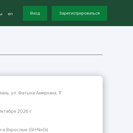
Вход
Зарегистрироваться
ы
en
азань, ул. Фатыха Амирхана, 1Г
ктября 2026 г.
 и Взрослые (GI+NoGi)