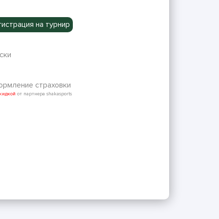
гистрация на турнир
ски
рмление страховки
скидкой
от партнера shakasports