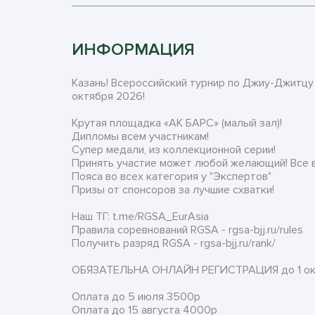
ИНФОРМАЦИЯ
Казань! Всероссийский турнир по Джиу-Джитцу “
октября 2026!
Крутая площадка «АК БАРС» (малый зал)!
Дипломы всем участникам!
Супер медали, из коллекционной серии!
Принять участие может любой желающий! Все 
Пояса во всех категория у "Экспертов"
Призы от спонсоров за лучшие схватки!
Наш ТГ: t.me/RGSA_EurAsia
Правила соревнований RGSA - rgsa-bjj.ru/rules
Получить разряд RGSA - rgsa-bjj.ru/rank/
ОБЯЗАТЕЛЬНА ОНЛАЙН РЕГИСТРАЦИЯ до 1 октяб
Оплата до 5 июля 3500р
Оплата до 15 августа 4000р