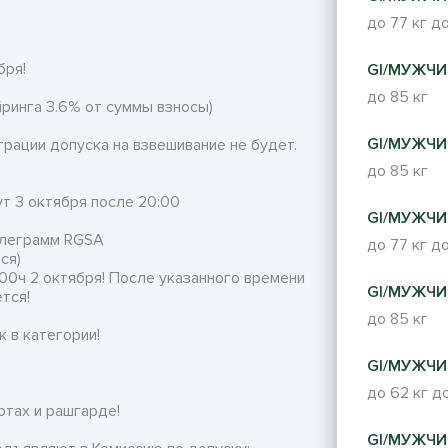
до 77 кг
до
бря!
GI/МУЖЧИ
до 85 кг
йринга 3.6% от суммы взносы)
GI/МУЖЧИ
рации допуска на взвешивание не будет.
до 85 кг
т 3 октября после 20:00
GI/МУЖЧИ
телеграмм RGSA
до 77 кг
до
ся)
0ч 2 октября! После указанного времени
GI/МУЖЧИ
тся!
до 85 кг
 в категории!
GI/МУЖЧИ
до 62 кг
до
ртах и рашгарде!
GI/МУЖЧИ