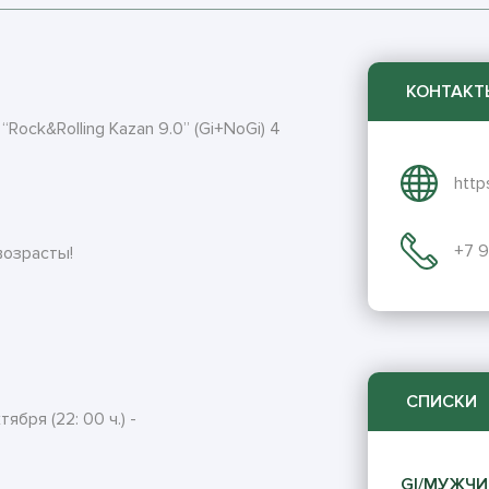
КОНТАКТ
Rock&Rolling Kazan 9.0” (Gi+NoGi) 4
http
+7 
возрасты!
СПИСКИ
ря (22: 00 ч.) -
GI/МУЖЧИ