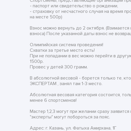
Спортсмены, представляющие организации пре
- паспорт или свидетельство о рождении,
- страховку от несчастного случая на время 
на месте 500р)
Взнос можно вернуть до 2 октября. (Взимается
взноса) После указанной даты взнос не возвра
Олимпийская система проведения!
Схватки за третье место есть!
При не попадании в вес можно перейти в друг
1500р.
Провес у детей 300 грамм.
В абсолютной весовой - борется только те, к
ЭКСПЕРТАМ , занял там 1-3 место.
Абсолютная весовая категория состоится, толь
менее 6 спортсменов!
Мастер 1,2,3 могут при желании сразу заявится
"эксперты" могут побороться за пояс.
Адрес: г. Казань, ул. Фатыха Амирхана, 1Г