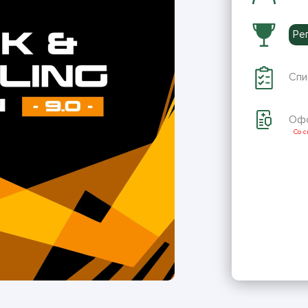
Ре
Спи
Офо
Со 