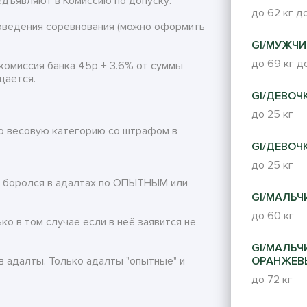
дъявляют в Комиссию по допуску:
до 62 кг
до
проведения соревнования (можно оформить
GI/МУЖЧИ
до 69 кг
до
 комиссия банка 45р + 3.6% от суммы
щается.
GI/ДЕВОЧК
до 25 кг
ую весовую категорию со штрафом в
GI/ДЕВОЧК
до 25 кг
то боролся в адалтах по ОПЫТНЫМ или
GI/МАЛЬЧИ
до 60 кг
ко в том случае если в неё заявится не
GI/МАЛЬЧИК
 в адалты. Только адалты "опытные" и
ОРАНЖЕВ
до 72 кг