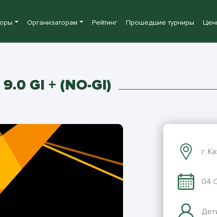
боры
Организаторам
Рейтинг
Прошедшие турниры
Цен
0 GI + (NO-GI)
г. К
04 О
Дети