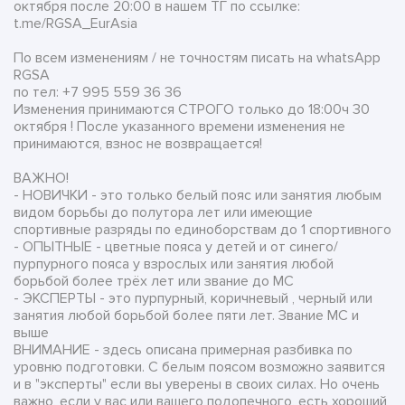
октября после 20:00 в нашем ТГ по ссылке:
t.me/RGSA_EurAsia
По всем изменениям / не точностям писать на whatsApp
RGSA
по тел: +7 995 559 36 36
Изменения принимаются СТРОГО только до 18:00ч 30
октября ! После указанного времени изменения не
принимаются, взнос не возвращается!
ВАЖНО!
- НОВИЧКИ - это только белый пояс или занятия любым
видом борьбы до полутора лет или имеющие
спортивные разряды по единоборствам до 1 спортивного
- ОПЫТНЫЕ - цветные пояса у детей и от синего/
пурпурного пояса у взрослых или занятия любой
борьбой более трёх лет или звание до МС
- ЭКСПЕРТЫ - это пурпурный, коричневый , черный или
занятия любой борьбой более пяти лет. Звание МС и
выше
ВНИМАНИЕ - здесь описана примерная разбивка по
уровню подготовки. С белым поясом возможно заявится
и в "эксперты" если вы уверены в своих силах. Но очень
важно, если у вас или вашего подопечного, есть хороший