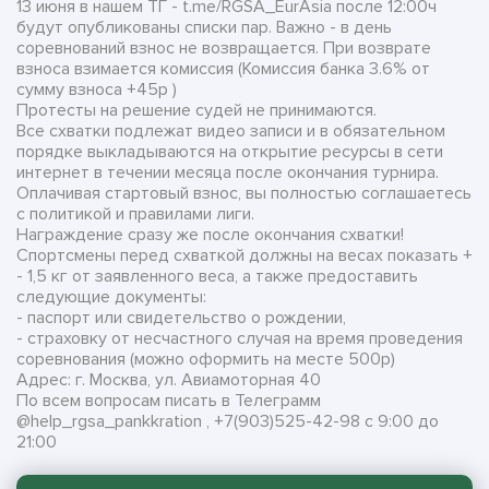
13 июня в нашем ТГ - t.me/RGSA_EurAsia после 12:00ч
будут опубликованы списки пар. Важно - в день
соревнований взнос не возвращается. При возврате
взноса взимается комиссия (Комиссия банка 3.6% от
сумму взноса +45р )
Протесты на решение судей не принимаются.
Все схватки подлежат видео записи и в обязательном
порядке выкладываются на открытие ресурсы в сети
интернет в течении месяца после окончания турнира.
Оплачивая стартовый взнос, вы полностью соглашаетесь
с политикой и правилами лиги.
Награждение сразу же после окончания схватки!
Спортсмены перед схваткой должны на весах показать +
- 1,5 кг от заявленного веса, а также предоставить
следующие документы:
- паспорт или свидетельство о рождении,
- страховку от несчастного случая на время проведения
соревнования (можно оформить на месте 500р)
Адрес: г. Москва, ул. Авиамоторная 40
По всем вопросам писать в Телеграмм
@help_rgsa_pankkration , +7(903)525-42-98 с 9:00 до
21:00