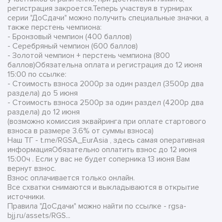
регистрация закроется.Теперь участвуя в турнирах
серии "ДоСдачи" можно получить специальные значки, а
также перстень чемпиона:
- Бронзовый чемпион (400 баллов)
- Серебряный чемпион (600 баллов)
- Золотой чемпион + перстень чемпиона (800
баллов)Обязательна оплата и регистрация до 12 июня
15:00 по ссылке:
- Стоимость взноса 2000р за один раздел (3500р два
раздела) до 5 июня
- Стоимость взноса 2500р за один раздел (4200р два
раздела) до 12 июня
(возможно комиссия эквайринга при оплате стартового
взноса в размере 3.6% от суммы взноса)
Наш ТГ - t.me/RGSA_EurAsia , здесь самая оперативная
информацияОбязательно оплатить взнос до 12 июня
15:00ч . Если у вас не будет соперника 13 июня Вам
вернут взнос.
Взнос оплачивается только онлайн.
Все схватки снимаются и выкладываются в открытие
источники.
Правила "ДоСдачи" можно найти по ссылке - rgsa-
bjj.ru/assets/RGS...