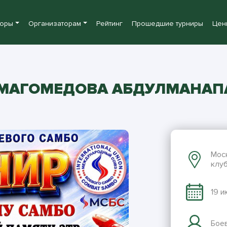
боры
Организаторам
Рейтинг
Прошедшие турниры
Цен
МАГОМЕДОВА АБДУЛМАНАПА
Моск
клу
19 
Бое