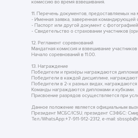
комиссию во время взвешивания.
11. Перечень документов, предоставляемых на
- Именная заявка, заверенная командирующей о
- Паспорт или другой документ с фотографией
- Свидетельство о страховании участников (ори
12. Регламент соревнований
Мандатная комиссия и взвешивание участников в
Начало соревнований в 11.00.
13. Награждение
Победители и призёры награждаются дипломам
Победители в каждой дисциплине, награждаются
Победители в 2-х разных видах, награждаются к
Команды награждаются дипломами и кубками.
Присвоение разрядов осуществляется при усл
Данное положение является официальным вызо
Президент МСБС/ICSU, президент СЗФБС: Смир
Тел./WhatsApp:+7-911-912-2312, e-mail: sbsspb@m