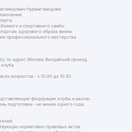
Магомедович Нурмагомедове;
поколения;
порта;
боевого и спортивного самбо;
спортом, здорового образа жизни;
ние профессионального мастерства
), по адрес: Москва, Валдайский проезд,
 клуба.
сех возрастов - с 10.00 до 10.30.
редставляющие федерации, клубы и школы
ень подготовки - не менее одного года
ителей
ствующих нормативно-правовых актов,