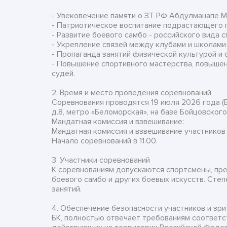
- Увековечение памяти о ЗТ РФ Абдулманапе 
- Патриотическое воспитание подрастающего 
- Развитие боевого самбо - российского вида с
- Укрепление связей между клубами и школами 
- Пропаганда занятий физической культурой и 
- Повышение спортивного мастерства, повыше
судей.
2. Время и место проведения соревнований
Соревнования проводятся 19 июля 2026 года (Вс
д.8, метро «Беломорская», на базе Бойцовского
Мандатная комиссия и взвешивание:
Мандатная комиссия и взвешивание участников в
Начало соревнований в 11.00.
3. Участники соревнований
К соревнованиям допускаются спортсмены, п
боевого самбо и других боевых искусств. Степ
занятий.
4. Обеспечение безопасности участников и зр
БК, полностью отвечает требованиям соответ