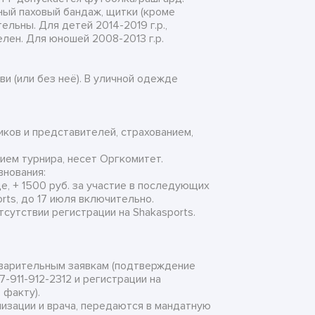
ный паховый бандаж, щитки (кроме
ельны. Для детей 2014-2019 г.р.,
лен. Для юношей 2008-2013 г.р.
и (или без неё). В уличной одежде
ков и представителей, страхованием,
ием турнира, несет Оргкомитет.
внования:
де, + 1500 руб. за участие в последующих
rts, до 17 июля включительно.
тсутствии регистрации на Shakasports.
дварительным заявкам (подтверждение
 +7-911-912-2312 и регистрации на
 факту).
анизации и врача, передаются в мандатную