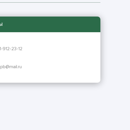
Ы
1-912-23-12
pb@mail.ru