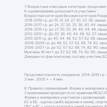
7. Возрастные и весовые категории, продолжи
К соревнованиям допускаются участники:
Возрастная категория Весовая категория Разд
2018-2019 г.р. до 19, 21, 24, 27, 30, 33, 36, св
2016-2017 г.р. до 24, 27, 30, 33, 36, 40, 44, с
2014-2015 г.р. до 27, 30, 33, 36, 40, 44, 48, с
2012-2013 г.р. До 33, 36, 40, 44, 48, 52, 57, с
2010-2011 г.р. до 40, 44, 48, 52, 57, 62, 68, с
2008-2009 г.р. до 48, 52, 57, 62, 68, 74, 82, 
2006-2007 г.р. до 52, 57, 62, 68, 74, 82, 90, 
Мужчины 18 лет+ до 57, 62, 68, 74, 82, 90, св
Девушки по фактическому составу участниц Б
Продолжительность поединков: 2014-2019 г.р. – 
3 мин., 2005 + – 4 мин.
8. Правила соревнований. Форма и экипировка 
Соревнования проводятся по правилам МСБС/IC
Форма и экипировка участников соревнований:
БС и ББ - куртки самбо (красная и синяя), спорт
ПБС и РГ – шорты красной и синей расцветки. 