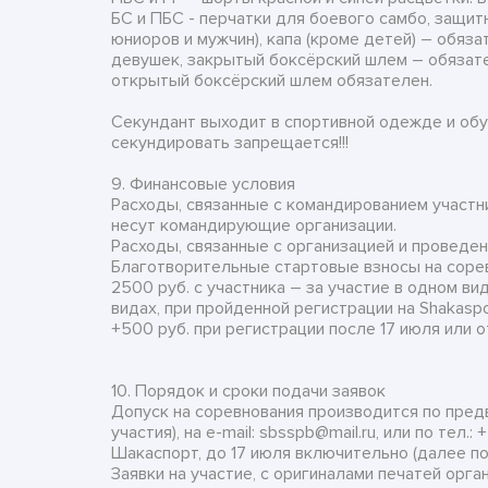
БС и ПБС - перчатки для боевого самбо, защит
юниоров и мужчин), капа (кроме детей) – обязат
девушек, закрытый боксёрский шлем – обязате
открытый боксёрский шлем обязателен.
Секундант выходит в спортивной одежде и обув
секундировать запрещается!!!
9. Финансовые условия
Расходы, связанные с командированием участни
несут командирующие организации.
Расходы, связанные с организацией и проведен
Благотворительные стартовые взносы на соре
2500 руб. с участника – за участие в одном ви
видах, при пройденной регистрации на Shakaspo
+500 руб. при регистрации после 17 июля или о
10. Порядок и сроки подачи заявок
Допуск на соревнования производится по пре
участия), на е-mail: sbsspb@mail.ru, или по тел.:
Шакаспорт, до 17 июля включительно (далее по
Заявки на участие, с оригиналами печатей орг