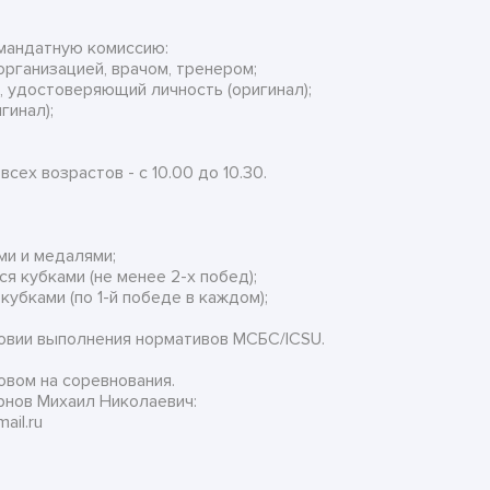
 мандатную комиссию:
рганизацией, врачом, тренером;
, удостоверяющий личность (оригинал);
гинал);
сех возрастов - с 10.00 до 10.30.
и и медалями;
 кубками (не менее 2-х побед);
убками (по 1-й победе в каждом);
овии выполнения нормативов МСБС/ICSU.
вом на соревнования.
нов Михаил Николаевич:
ail.ru