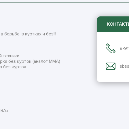
КОНТАКТ
 борьбе, в куртках и без!!!
8-91
й техники.
рка без курток (аналог ММА)
sbss
а без курток.
ВА»