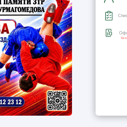
Спи
Офо
Со 