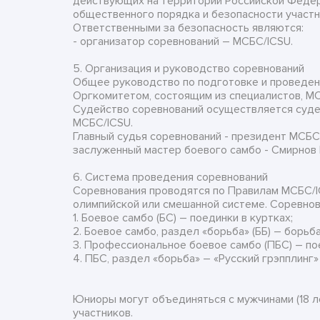
действующих на территории Российской Федер
общественного порядка и безопасности участн
Ответственными за безопасность являются:
- организатор соревнований – МСБС/ICSU.
5. Организация и руководство соревнований
Общее руководство по подготовке и проведе
Оргкомитетом, состоящим из специалистов, МС
Судейство соревнований осуществляется суде
МСБС/ICSU.
Главный судья соревнований - президент МСБС
заслуженный мастер боевого самбо - Смирнов
6. Система проведения соревнований
Соревнования проводятся по Правилам МСБС/IC
олимпийской или смешанной системе. Соревно
1. Боевое самбо (БС) – поединки в куртках;
2. Боевое самбо, раздел «борьба» (ББ) – борьба
3. Профессиональное боевое самбо (ПБС) – по
4. ПБС, раздел «борьба» – «Русский грэпплинг» 
Юниоры могут объединяться с мужчинами (18 л
участников.