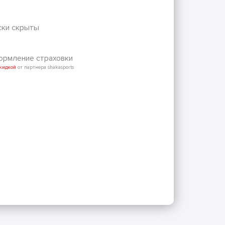
ски скрыты
рмление страховки
скидкой
от партнера shakasports