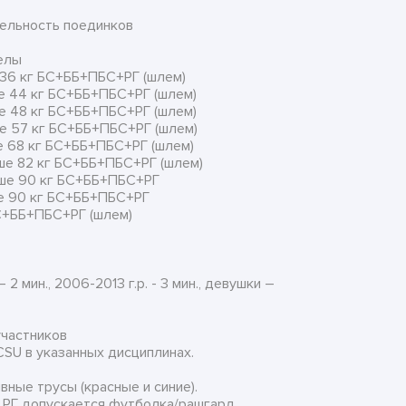
тельность поединков
елы
ыше 36 кг БС+ББ+ПБС+РГ (шлем)
выше 44 кг БС+ББ+ПБС+РГ (шлем)
выше 48 кг БС+ББ+ПБС+РГ (шлем)
выше 57 кг БС+ББ+ПБС+РГ (шлем)
выше 68 кг БС+ББ+ПБС+РГ (шлем)
свыше 82 кг БС+ББ+ПБС+РГ (шлем)
свыше 90 кг БС+ББ+ПБС+РГ
ыше 90 кг БС+ББ+ПБС+РГ
С+ББ+ПБС+РГ (шлем)
2 мин., 2006-2013 г.р. - 3 мин., девушки –
участников
SU в указанных дисциплинах.
ивные трусы (красные и синие).
В РГ допускается футболка/рашгард.