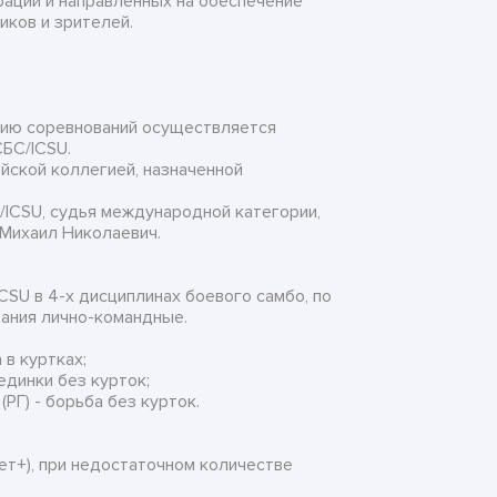
ации и направленных на обеспечение
иков и зрителей.
нию соревнований осуществляется
БС/ICSU.
йской коллегией, назначенной
/ICSU, судья международной категории,
 Михаил Николаевич.
SU в 4-х дисциплинах боевого самбо, по
вания лично-командные.
 в куртках;
единки без курток;
(РГ) - борьба без курток.
ет+), при недостаточном количестве