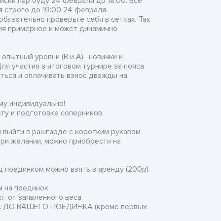
иски пар буду 24 февраля до 18:00. Все
 строго до 19:00 24 февраля.
обязательно проверьте себя в сетках. Так
ия примерное и может динамично
опытный уровни (В и А) , новички и
Для участия в итоговом турнире за пояса
ться и оплачивать взнос дважды на
му индивидуально!
ту и подготовке соперников.
выйти в рашгарде с коротким рукавом
при желании, можно приобрести на
 поединком можно взять в аренду (200р).
 на поединок,
 кг, от заявленного веса.
 ДО ВАШЕГО ПОЕДИНКА (кроме первых