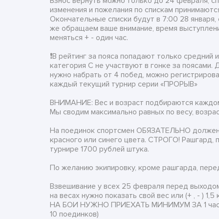
Взнос вернуть можно только до 24 февраля, сп
изменения и пожелания по спискам принимаются
Окончательные списки будут в 7:00 28 января, 
же обращаем ваше внимание, время выступлен
меняться + - один час.
❗В рейтинг за пояса попадают только средний и 
категория С не участвуют в гонке за поясами. 
нужно набрать от 4 побед, можно регистрирова
каждый текущий турнир серии «ПРОРЫВ»
ВНИМАНИЕ: Вес и возраст подбираются каждо
Мы сводим максимально равных по весу, возрас
На поединок спортсмен ОБЯЗАТЕЛЬНО должен 
красного или синего цвета. СТРОГО! Рашгард, 
турнире 1700 рублей штука.
По желанию экипировку, кроме рашгарда, перед
Взвешивание у всех 25 февраля перед выходом
на весах нужно показать свой вес или (+ , - ) 1,5
НА БОИ НУЖНО ПРИЕХАТЬ МИНИМУМ ЗА 1 час
10 поединков)