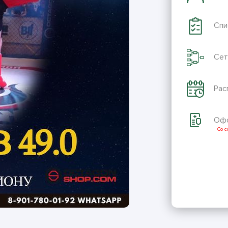
Спи
Сет
Рас
Офо
Со 