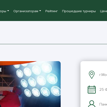
боры
Организаторам
Рейтинг
Прошедшие турниры
Цен
г.Мо
25 Ф
Пан