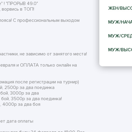
" ! "ПРОРЫВ 49.0"
ЖЕН/ВЫС
, ворвись в ТОП!
 пояса! С профессиональным выходом
МУЖ/НАЧ
МУЖ/СРЕ
МУЖ/ВЫС
стники, не зависимо от занятого места!
враля и ОПЛАТА только онлайн на
рмация после регистрации на турнир)
ой, 2500р за два поединка
 бой, 3000р за два
 бой, 3500р за два поединка!
, 4000р за два боя
яет дата оплаты