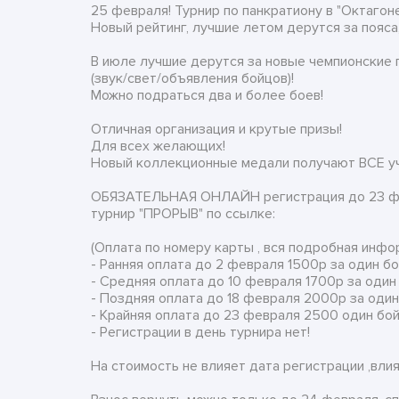
25 февраля! Турнир по панкратиону в "Октагоне
Новый рейтинг, лучшие летом дерутся за пояса
В июле лучшие дерутся за новые чемпионские
(звук/свет/объявления бойцов)!
Можно подраться два и более боев!
Отличная организация и крутые призы!
Для всех желающих!
Новый коллекционные медали получают ВСЕ уча
ОБЯЗАТЕЛЬНАЯ ОНЛАЙН регистрация до 23 фе
турнир "ПРОРЫВ" по ссылке:
(Оплата по номеру карты , вся подробная инфо
- Ранняя оплата до 2 февраля 1500р за один б
- Средняя оплата до 10 февраля 1700р за один
- Поздняя оплата до 18 февраля 2000р за один
- Крайняя оплата до 23 февраля 2500 один бой
- Регистрации в день турнира нет!
На стоимость не влияет дата регистрации ,вли