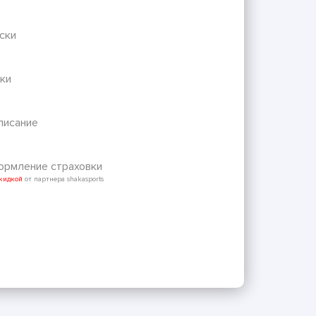
ски
ки
писание
рмление страховки
скидкой
от партнера shakasports