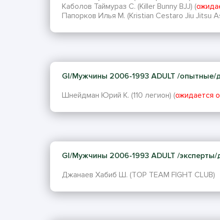
Каболов Таймураз С. (Killer Bunny BJJ) (
ожида
Папорков Илья М. (Kristian Cestaro Jiu Jitsu A
GI/Мужчины 2006-1993 ADULT /опытные/до 
Шнейдман Юрий К. (110 легион) (
ожидается о
GI/Мужчины 2006-1993 ADULT /эксперты/до 
Джанаев Хабиб Ш. (TOP TEAM FIGHT CLUB)