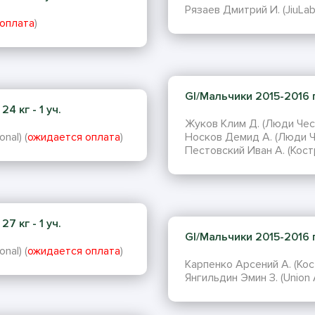
Рязаев Дмитрий И. (JiuLab)
оплата
)
GI/Мальчики 2015-2016 г.
4 кг - 1 уч.
Жуков Клим Д. (Люди Чес
nal) (
ожидается оплата
)
Носков Демид А. (Люди Ч
Пестовский Иван А. (Кост
7 кг - 1 уч.
GI/Мальчики 2015-2016 г.
nal) (
ожидается оплата
)
Карпенко Арсений А. (Ко
Янгильдин Эмин З. (Union