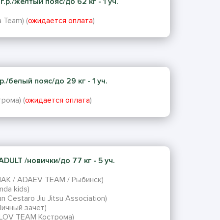
.р./желтый пояс/до 62 кг - 1 уч.
 Team) (
ожидается оплата
)
./белый пояс/до 29 кг - 1 уч.
рома) (
ожидается оплата
)
DULT /новички/до 77 кг - 5 уч.
ЛАК / ADAEV TEAM / Рыбинск)
nda kids)
n Cestaro Jiu Jitsu Association)
Личный зачет)
GLOV TEAM Кострома)