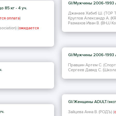
GI/Мужчины 2006-1993 A
 85 кг - 4 уч.
Джанаев Хабиб Ш. (TOP 
тся оплата
)
Круглов Александр А. (
Размахов Иван В. (BHJJ Ко
ociation) (
ожидается
GI/Мужчины 2006-1993 A
Правшин Артем С. (Спорт
ч.
Сергеев Давид С. (Школ
GI/Женщины ADULT/экспер
уч.
Зайцева Анна В. (РОДЪ) (