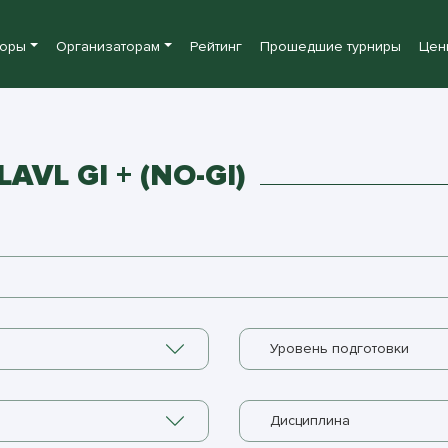
боры
Организаторам
Рейтинг
Прошедшие турниры
Цен
VL GI + (NO-GI)
Уровень подготовки
Дисциплина