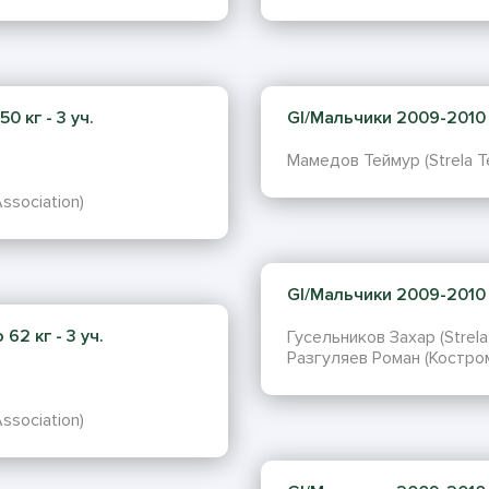
0 кг - 3 уч.
GI/Мальчики 2009-2010 г.
Мамедов Теймур (Strela Tea
Association)
GI/Мальчики 2009-2010 г
62 кг - 3 уч.
Гусельников Захар (Strela 
Разгуляев Роман (Костро
Association)