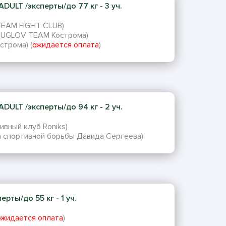
DULT /эксперты/до 77 кг - 3 уч.
TEAM FIGHT CLUB)
KRUGLOV TEAM Кострома)
строма) (
ожидается оплата
)
DULT /эксперты/до 94 кг - 2 уч.
ивный клуб Roniks)
а спортивной борьбы Давида Сергеева)
ты/до 55 кг - 1 уч.
ожидается оплата
)