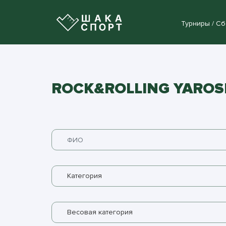
Турниры / С
ROCK&ROLLING YAROSLA
Категория
Весовая категория