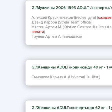
GI/Мужчины 2006-1993 ADULT /эксперты/до
Алексей Красильников (Evolve gym) (
ожидае
Давид Карбон (Strela Team official)
Мягтин Артем М. (Kristian Cestaro Jiu Jitsu Ass
оплата
)
Трунев Артём А. (Балашиха)
GI/Женщины ADULT/новички/до 49 кг - 1 у
Смирнова Карина А. (Universal Jiu Jitsu)
GI/Женщины ADULT/эксперты/до 62 кг - 1 