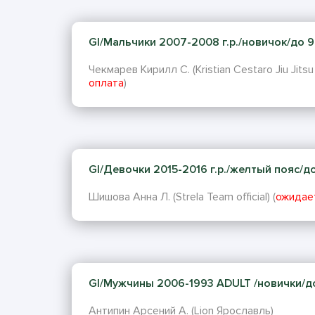
GI/Мальчики 2007-2008 г.р./новичок/до 94 
Чекмарев Кирилл С. (Kristian Cestaro Jiu Jitsu 
оплата
)
GI/Девочки 2015-2016 г.р./желтый пояс/до 2
Шишова Анна Л. (Strela Team official) (
ожидае
GI/Мужчины 2006-1993 ADULT /новички/до 8
Антипин Арсений А. (Lion Ярославль)