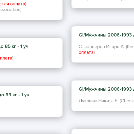
ется оплата
)
ssociation)
GI/Мужчины 2006-1993 AD
85 кг - 1 уч.
Староверов Игорь А. (Krist
оплата
)
плата
)
GI/Мужчины 2006-1993 A
69 кг - 1 уч.
Лукашин Никита В. (Checkma