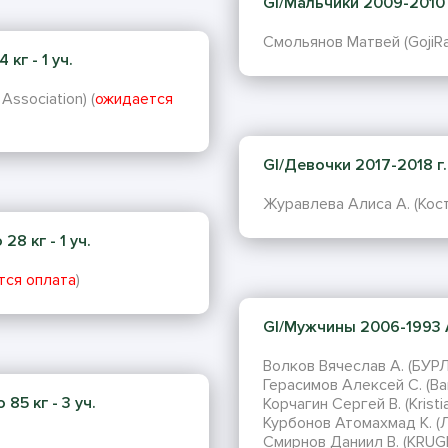
GI/Мальчики 2009-2010 г
Смольянов Матвей (GojiRa
кг - 1 уч.
Association) (
ожидается
GI/Девочки 2017-2018 г.р
Журавлева Алиса А. (Кост
8 кг - 1 уч.
тся оплата
)
GI/Мужчины 2006-1993 A
Волков Вячеслав А. (БУР
Герасимов Алексей С. (Ba
5 кг - 3 уч.
Корчагин Сергей В. (Kristia
Курбонов Атомахмад К. (
Смирнов Даниил В. (KRU