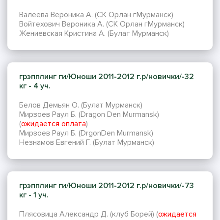
Валеева Вероника А. (СК Орлан гМурманск)
Войтехович Вероника А. (СК Орлан гМурманск)
Жениевская Кристина А. (Булат Мурманск)
грэпплинг ги/Юноши 2011-2012 г.р/новички/-32
кг - 4 уч.
Белов Демьян О. (Булат Мурманск)
Мирзоев Раул Б. (Dragon Den Murmansk)
(
ожидается оплата
)
Мирзоев Раул Б. (DrgonDen Murmansk)
Незнамов Евгений Г. (Булат Мурманск)
грэпплинг ги/Юноши 2011-2012 г.р/новички/-73
кг - 1 уч.
Плясовица Александр Д. (клуб Борей) (
ожидается