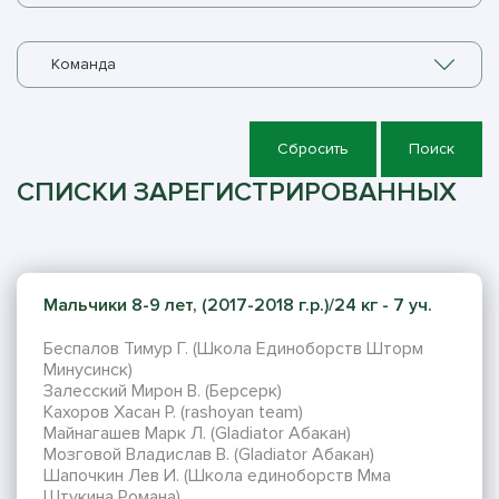
Команда
Сбросить
Поиск
СПИСКИ ЗАРЕГИСТРИРОВАННЫХ
Мальчики 8-9 лет, (2017-2018 г.р.)/24 кг - 7 уч.
Беспалов Тимур Г. (Школа Единоборств Шторм
Минусинск)
Залесский Мирон В. (Берсерк)
Кахоров Хасан Р. (rashoyan team)
Майнагашев Марк Л. (Gladiator Абакан)
Мозговой Владислав В. (Gladiator Абакан)
Шапочкин Лев И. (Школа единоборств Мма
Штукина Романа)