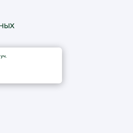
ННЫХ
 уч.