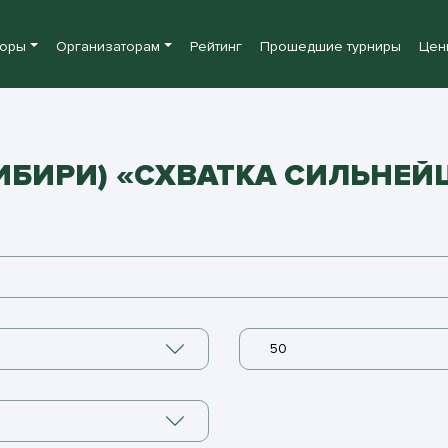
боры
Организаторам
Рейтинг
Прошедшие турниры
Цен
СИБИРИ) «СХВАТКА СИЛЬНЕ
50